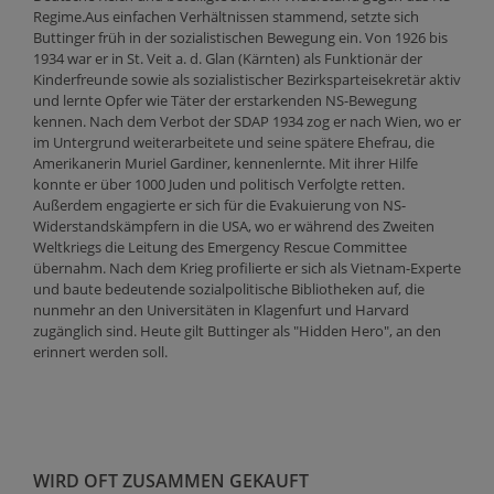
Regime.Aus einfachen Verhältnissen stammend, setzte sich
Buttinger früh in der sozialistischen Bewegung ein. Von 1926 bis
1934 war er in St. Veit a. d. Glan (Kärnten) als Funktionär der
Kinderfreunde sowie als sozialistischer Bezirksparteisekretär aktiv
und lernte Opfer wie Täter der erstarkenden NS-Bewegung
kennen. Nach dem Verbot der SDAP 1934 zog er nach Wien, wo er
im Untergrund weiterarbeitete und seine spätere Ehefrau, die
Amerikanerin Muriel Gardiner, kennenlernte. Mit ihrer Hilfe
konnte er über 1000 Juden und politisch Verfolgte retten.
Außerdem engagierte er sich für die Evakuierung von NS-
Widerstandskämpfern in die USA, wo er während des Zweiten
Weltkriegs die Leitung des Emergency Rescue Committee
übernahm. Nach dem Krieg profilierte er sich als Vietnam-Experte
und baute bedeutende sozialpolitische Bibliotheken auf, die
nunmehr an den Universitäten in Klagenfurt und Harvard
zugänglich sind. Heute gilt Buttinger als "Hidden Hero", an den
erinnert werden soll.
WIRD OFT ZUSAMMEN GEKAUFT