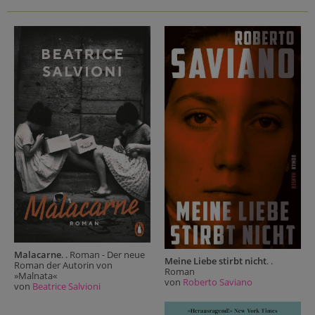
Malacarne
. . Roman - Der neue
Meine Liebe stirbt nicht
. .
Roman der Autorin von
Roman
»Malnata«
von
Roberto Saviano
von
Beatrice Salvioni