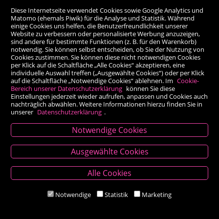
Diese Internetseite verwendet Cookies sowie Google Analytics und
Matomo (ehemals Piwik) für die Analyse und Statistik. Während
einige Cookies uns helfen, die Benutzerfreundlichkeit unserer
Website zu verbessern oder personalisierte Werbung anzuzeigen,
sind andere für bestimmte Funktionen (z. B. für den Warenkorb)
notwendig. Sie können selbst entscheiden, ob Sie der Nutzung von
Cookies zustimmen. Sie können diese nicht notwendigen Cookies
per Klick auf die Schaltfläche „Alle Cookies“ akzeptieren, eine
individuelle Auswahl treffen („Ausgewählte Cookies“) oder per Klick
auf die Schaltfläche „Notwendige Cookies“ ablehnen. Im
Cookie-
Bereich unserer Datenschutzerklärung
können Sie diese
Einstellungen jederzeit wieder aufrufen, anpassen und Cookies auch
nachträglich abwählen. Weitere Informationen hierzu finden Sie in
unserer
Datenschutzerklärung
.
Notwendige Cookies
Kontakt
Ausgewählte Cookies
Besold Buch-Papier
Alle Cookies
Hauptplatz 14, 9300 St. Veit an der Glan
T:
04212/2255
Notwendige
Statistik
Marketing
M:
bestellung@besold.at
www.besold.at