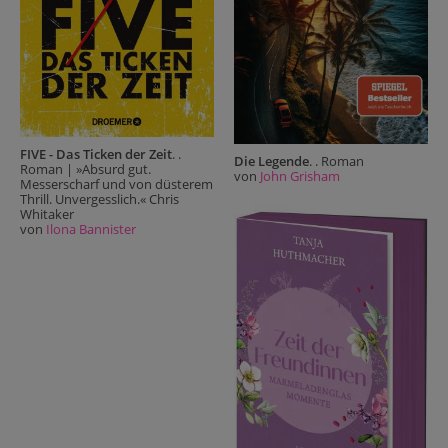
FIVE - Das Ticken der Zeit
. .
Die Legende
. . Roman
Roman | »Absurd gut.
von
John Grisham
Messerscharf und von düsterem
Thrill. Unvergesslich.« Chris
Whitaker
von
Ilona Bannister