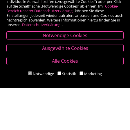
individuelle Auswahl treffen („Ausgewählte Cookies“) oder per Klick
auf die Schaltfläche „Notwendige Cookies“ ablehnen. Im
Cookie-
Bereich unserer Datenschutzerklärung
können Sie diese
Einstellungen jederzeit wieder aufrufen, anpassen und Cookies auch
nachträglich abwählen. Weitere Informationen hierzu finden Sie in
unserer
Datenschutzerklärung
.
Notwendige Cookies
Kontakt
Ausgewählte Cookies
Besold Buch-Papier
Alle Cookies
Hauptplatz 14, 9300 St. Veit an der Glan
T:
04212/2255
Notwendige
Statistik
Marketing
M:
bestellung@besold.at
www.besold.at