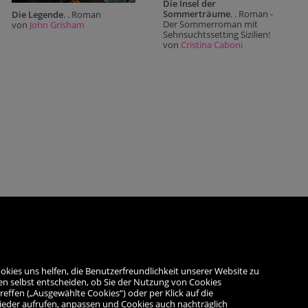
Die Insel der
Sommerträume
. . Roman -
Die Legende
. . Roman
Der Sommerroman mit
von
John Grisham
Sehnsuchtssetting Sizilien!
von
Cristina Caboni
okies uns helfen, die Benutzerfreundlichkeit unserer Website zu
en selbst entscheiden, ob Sie der Nutzung von Cookies
reffen („Ausgewählte Cookies“) oder per Klick auf die
wieder aufrufen, anpassen und Cookies auch nachträglich