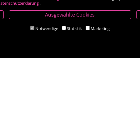
atenschutzerklärung
.
Ausgewählte Cookies
Öffnungszeiten
Notwendige
Statistik
Marketing
Mo-Fr 9.00 - 18.00 Uhr
Sa 8.30 - 12.30 Uhr
Zahlungsarten
Social Media