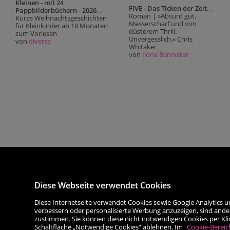
Kleinen - mit 24
FIVE - Das Ticken der Zeit
. .
Pappbilderbüchern - 2026
. .
Roman | »Absurd gut.
Kurze Weihnachtsgeschichten
Messerscharf und von
für Kleinkinder ab 18 Monaten
düsterem Thrill.
zum Vorlesen
Unvergesslich.« Chris
von
diverse
Whitaker
von
Ilona Bannister
Diese Webseite verwendet Cookies
Diese Internetseite verwendet Cookies sowie Google Analytics u
verbessern oder personalisierte Werbung anzuzeigen, sind ande
zustimmen. Sie können diese nicht notwendigen Cookies per Klick 
Schaltfläche „Notwendige Cookies“ ablehnen. Im
Cookie-Bereic