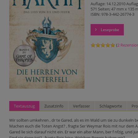
Auflage: 14.12.2010 Aufla
571 Seiten; 47 mm x 135
ISBN: 978-3-442-26774-3
Leseprobe
(
2 Rezensio
Textauszug
Zusatzinfo
Verfasser
Schlagworte
Pro
Wir sollten umkehren , dr te Gared, als es im Wald um sie zu dunkeln be
Machen euch die Toten Angst? , fragte Ser Weymar Rois mit nur dem An
Gared lie sich darauf nicht ein. Er war ein alter Mann, ber f nfzig, un
Sind sie denn tot? , fragte Rois leise. Welchen Beweis haben wir?