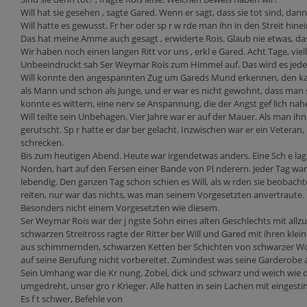
Will hat sie gesehen , sagte Gared. Wenn er sagt, dass sie tot sind, dan
Will hatte es gewusst. Fr her oder sp r w rde man ihn in den Streit hine
Das hat meine Amme auch gesagt , erwiderte Rois. Glaub nie etwas, das 
Wir haben noch einen langen Ritt vor uns , erkl e Gared. Acht Tage, vie
Unbeeindruckt sah Ser Weymar Rois zum Himmel auf. Das wird es jeden
Will konnte den angespannten Zug um Gareds Mund erkennen, den kaum
als Mann und schon als Junge, und er war es nicht gewohnt, dass man 
konnte es wittern, eine nerv se Anspannung, die der Angst gef lich na
Will teilte sein Unbehagen. Vier Jahre war er auf der Mauer. Als man ih
gerutscht. Sp r hatte er dar ber gelacht. Inzwischen war er ein Veteran
schrecken.
Bis zum heutigen Abend. Heute war irgendetwas anders. Eine Sch e lag
Norden, hart auf den Fersen einer Bande von Pl nderern. Jeder Tag war
lebendig. Den ganzen Tag schon schien es Will, als w rden sie beobachte
reiten, nur war das nichts, was man seinem Vorgesetzten anvertraute.
Besonders nicht einem Vorgesetzten wie diesem.
Ser Weymar Rois war der j ngste Sohn eines alten Geschlechts mit allzu
schwarzen Streitross ragte der Ritter ber Will und Gared mit ihren kl
aus schimmernden, schwarzen Ketten ber Schichten von schwarzer Wol
auf seine Berufung nicht vorbereitet. Zumindest was seine Garderobe 
Sein Umhang war die Kr nung. Zobel, dick und schwarz und weich wie die
umgedreht, unser gro r Krieger. Alle hatten in sein Lachen mit eingest
Es f t schwer, Befehle von