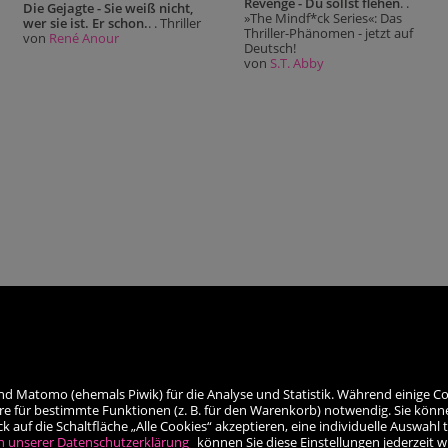
Revenge - Du sollst flehen
. .
Die Gejagte - Sie weiß nicht,
»The Mindf*ck Series«: Das
wer sie ist. Er schon.
. . Thriller
Thriller-Phänomen - jetzt auf
von
René Anour
Deutsch!
von
S.T. Abby
nd Matomo (ehemals Piwik) für die Analyse und Statistik. Während einige Co
re für bestimmte Funktionen (z. B. für den Warenkorb) notwendig. Sie könn
auf die Schaltfläche „Alle Cookies“ akzeptieren, eine individuelle Auswahl t
h unserer Datenschutzerklärung
können Sie diese Einstellungen jederzeit 