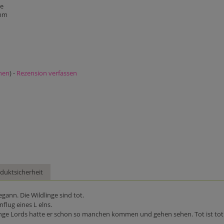
ge
 mm
nen
) -
Rezension verfassen
duktsicherheit
gann. Die Wildlinge sind tot.
flug eines L elns.
d junge Lords hatte er schon so manchen kommen und gehen sehen. Tot ist tot 