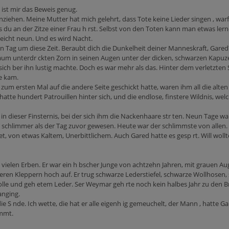
n ist mir das Beweis genug.
inziehen. Meine Mutter hat mich gelehrt, dass Tote keine Lieder singen , warf 
du an der Zitze einer Frau h rst. Selbst von den Toten kann man etwas lerne
lleicht neun. Und es wird Nacht.
 Tag um diese Zeit. Beraubt dich die Dunkelheit deiner Manneskraft, Gared
 unterdr ckten Zorn in seinen Augen unter der dicken, schwarzen Kapuze s
sich ber ihn lustig machte. Doch es war mehr als das. Hinter dem verletzte
he kam.
n zum ersten Mal auf die andere Seite geschickt hatte, waren ihm all die alte
, hatte hundert Patrouillen hinter sich, und die endlose, finstere Wildnis, w
 in dieser Finsternis, bei der sich ihm die Nackenhaare str ten. Neun Tage
 schlimmer als der Tag zuvor gewesen. Heute war der schlimmste von allen. K
t, von etwas Kaltem, Unerbittlichem. Auch Gared hatte es gesp rt. Will wollte
 vielen Erben. Er war ein h bscher Junge von achtzehn Jahren, mit grauen Au
eineren Kleppern hoch auf. Er trug schwarze Lederstiefel, schwarze Wollho
le und geh etem Leder. Ser Weymar geh rte noch kein halbes Jahr zu den B
anging.
 S nde. Ich wette, die hat er alle eigenh ig gemeuchelt, der Mann , hatte Ga
immt.