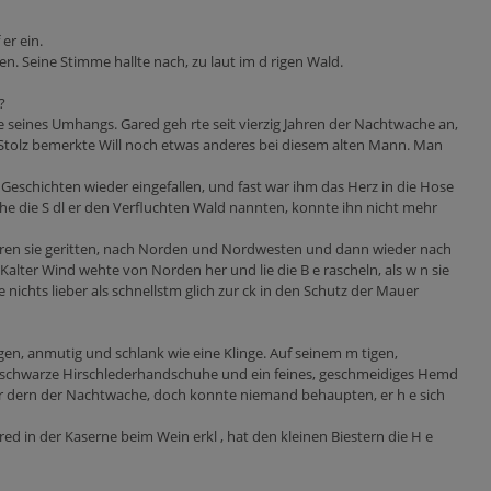
er ein.
n. Seine Stimme hallte nach, zu laut im d rigen Wald.
?
eines Umhangs. Gared geh rte seit vierzig Jahren der Nachtwache an,
n Stolz bemerkte Will noch etwas anderes bei diesem alten Mann. Man
n Geschichten wieder eingefallen, und fast war ihm das Herz in die Hose
elche die S dl er den Verfluchten Wald nannten, konnte ihn nicht mehr
 waren sie geritten, nach Norden und Nordwesten und dann wieder nach
alter Wind wehte von Norden her und lie die B e rascheln, als w n sie
 nichts lieber als schnellstm glich zur ck in den Schutz der Mauer
gen, anmutig und schlank wie eine Klinge. Auf seinem m tigen,
sen, schwarze Hirschlederhandschuhe und ein feines, geschmeidiges Hemd
r dern der Nachtwache, doch konnte niemand behaupten, er h e sich
red in der Kaserne beim Wein erkl , hat den kleinen Biestern die H e