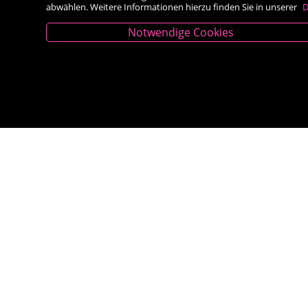
abwählen. Weitere Informationen hierzu finden Sie in unserer
D
Notwendige Cookies
Kontakt
Besold Buch-Papier
Hauptplatz 14, 9300 St. Veit an der Glan
T:
04212/2255
M:
bestellung@besold.at
www.besold.at