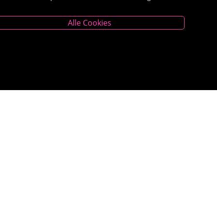
Alle Cookies
Unternehmen
Das Geschäft
Kontakt
Kauf auf Rechnung
AGB
Impressum
Widerrufsrecht
<VERTRAG WIDERRUFEN>
Datenschutz- und Cookieerklärung
Barrierefreiheitserklärung
Veranstaltungen
Bestseller
Newsletter Anmeldung
WhatsApp Bestellservice