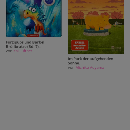
Furzipups und Bärbel
Brüllbratze (Bd. 7)
. .
von
Kai Lüftner
Im Park der aufgehenden
Sonne
.
von
Michiko Aoyama