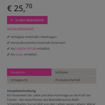
70
€ 25,
in den Warenkorb
Auf den Merkzettel
Verfügbar innerhalb 2 Werktagen
Versandkostenfrei innerhalb Österreich
Als
E-BOOK (EPUB)
erhältlich
Als
Audio
erhältlich
Zusatzinfo
Verfasser
Schlagworte
Produktsicherheit
Hauptbeschreibung
Ein Feuerwerk der Liebe und eine Hommage an die Kraft der
Frauen - der neue Roman des Bestsellerautors Rafik
SchamiNadim Suri erzählt von den Lieben seines Lebens. Wie er