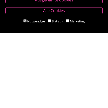
Besold Buch-Papier
Alle Cookies
Hauptplatz 14, 9300 St. Veit an der Glan
T:
04212/2255
Notwendige
Statistik
Marketing
M:
bestellung@besold.at
www.besold.at
Öffnungszeiten
Mo-Fr 9.00 - 18.00 Uhr
Sa 8.30 - 12.30 Uhr
Zahlungsarten