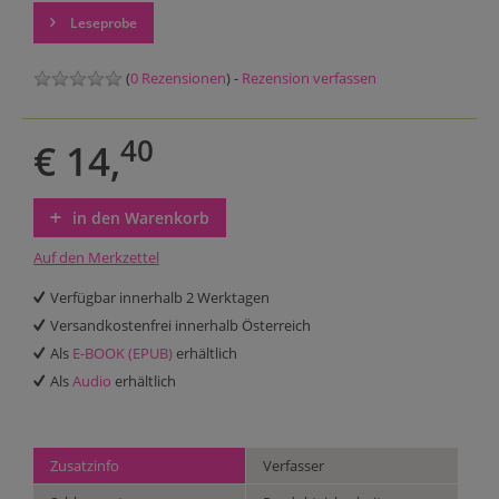
Leseprobe
(
0 Rezensionen
) -
Rezension verfassen
40
€ 14,
in den Warenkorb
Auf den Merkzettel
Verfügbar innerhalb 2 Werktagen
Versandkostenfrei innerhalb Österreich
Als
E-BOOK (EPUB)
erhältlich
Als
Audio
erhältlich
Zusatzinfo
Verfasser