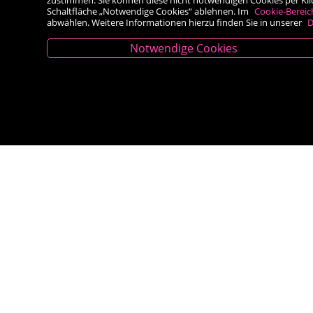
Schaltfläche „Notwendige Cookies“ ablehnen. Im
Cookie-Bereic
abwählen. Weitere Informationen hierzu finden Sie in unserer
D
Notwendige Cookies
Kontakt
Besold Buch-Papier
Hauptplatz 14, 9300 St. Veit an der Glan
T:
04212/2255
M:
bestellung@besold.at
www.besold.at