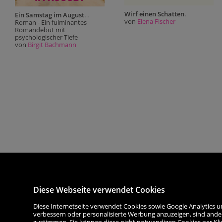
Wirf einen Schatten
.
Ein Samstag im August
. .
von
Elena Fischer
Roman - Ein fulminantes
Romandebüt mit
psychologischer Tiefe
von
Birgit Bachmann
Diese Webseite verwendet Cookies
Diese Internetseite verwendet Cookies sowie Google Analytics u
verbessern oder personalisierte Werbung anzuzeigen, sind ande
zustimmen. Sie können diese nicht notwendigen Cookies per Klick 