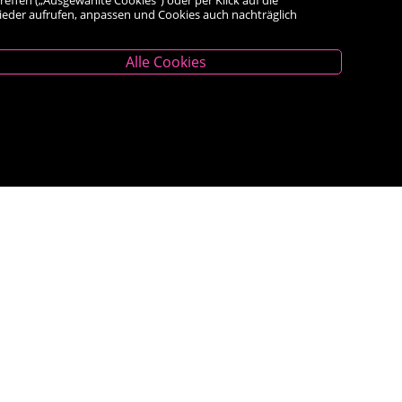
wieder aufrufen, anpassen und Cookies auch nachträglich
Alle Cookies
Unternehmen
Das Geschäft
Kontakt
Kauf auf Rechnung
AGB
Impressum
Widerrufsrecht
<VERTRAG WIDERRUFEN>
Datenschutz- und Cookieerklärung
Barrierefreiheitserklärung
Veranstaltungen
Bestseller
Newsletter Anmeldung
WhatsApp Bestellservice