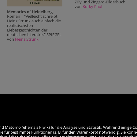
Zilly und Zingaro-Bilderbuch
von
Korky Paul
Memories of Heidelberg
. .
Roman | "Vielleicht schreibt
Heinz Strunk auch einfach die
realistischsten
Liebesgeschichten der
deutschen Literatur." SPIEGEL
von
Heinz Strunk
nd Matomo (ehemals Piwik) für die Analyse und Statistik. Während einige Co
re für bestimmte Funktionen (z. B. für den Warenkorb) notwendig. Sie könn
auf die Schaltfläche „Alle Cookies“ akzeptieren, eine individuelle Auswahl t