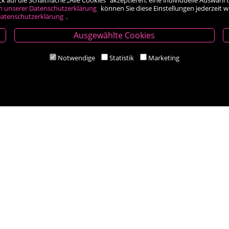
h unserer Datenschutzerklärung
können Sie diese Einstellungen jederzeit 
atenschutzerklärung
.
Ausgewählte Cookies
Öffnungszeiten
Notwendige
Statistik
Marketing
Mo-Fr 9.00 - 18.00 Uhr
Sa 8.30 - 12.30 Uhr
Zahlungsarten
Social Media