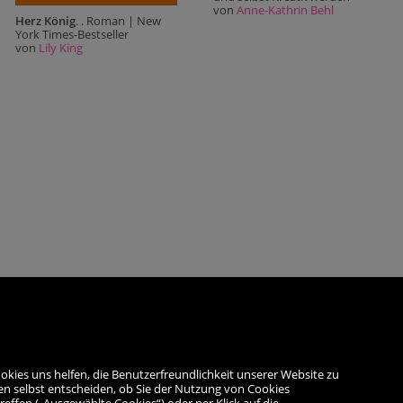
von
Anne-Kathrin Behl
Herz König
. . Roman | New
York Times-Bestseller
von
Lily King
okies uns helfen, die Benutzerfreundlichkeit unserer Website zu
en selbst entscheiden, ob Sie der Nutzung von Cookies
reffen („Ausgewählte Cookies“) oder per Klick auf die