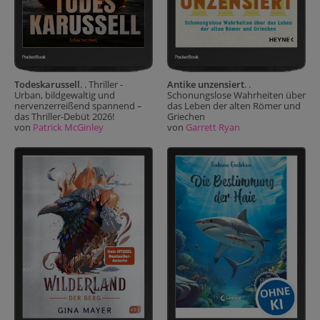
Todeskarussell
. . Thriller -
Antike unzensiert
. .
Urban, bildgewaltig und
Schonungslose Wahrheiten über
nervenzerreißend spannend –
das Leben der alten Römer und
das Thriller-Debüt 2026!
Griechen
von
Patrick McGinley
von
Garrett Ryan