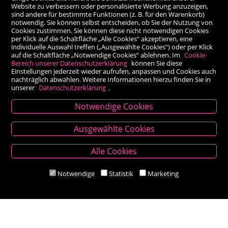
Website zu verbessern oder personalisierte Werbung anzuzeigen,
sind andere für bestimmte Funktionen (z. B. für den Warenkorb)
notwendig. Sie können selbst entscheiden, ob Sie der Nutzung von
Cookies zustimmen. Sie können diese nicht notwendigen Cookies
per Klick auf die Schaltfläche „Alle Cookies“ akzeptieren, eine
individuelle Auswahl treffen („Ausgewählte Cookies“) oder per Klick
auf die Schaltfläche „Notwendige Cookies“ ablehnen. Im
Cookie-
Bereich unserer Datenschutzerklärung
können Sie diese
Einstellungen jederzeit wieder aufrufen, anpassen und Cookies auch
nachträglich abwählen. Weitere Informationen hierzu finden Sie in
unserer
Datenschutzerklärung
.
Notwendige Cookies
Kontakt
Ausgewählte Cookies
Besold Buch-Papier
Alle Cookies
Hauptplatz 14, 9300 St. Veit an der Glan
T:
04212/2255
Notwendige
Statistik
Marketing
M:
bestellung@besold.at
www.besold.at