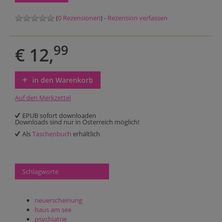
(
0 Rezensionen
) -
Rezension verfassen
99
€ 12,
in den Warenkorb
Auf den Merkzettel
EPUB sofort downloaden
Downloads sind nur in Österreich möglich!
Als
Taschenbuch
erhältlich
Schlagworte
neuerscheinung
haus am see
psychiatrie