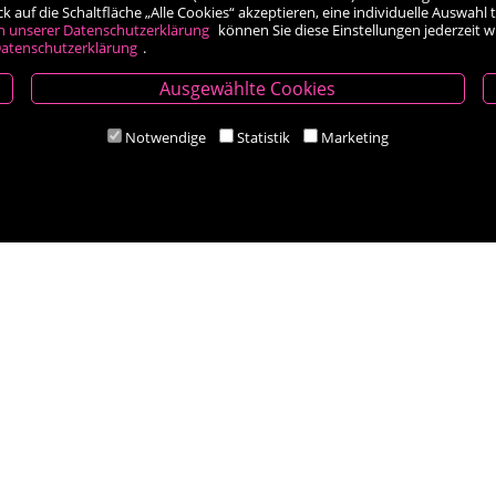
auf die Schaltfläche „Alle Cookies“ akzeptieren, eine individuelle Auswahl t
h unserer Datenschutzerklärung
können Sie diese Einstellungen jederzeit 
atenschutzerklärung
.
Ausgewählte Cookies
Öffnungszeiten
Notwendige
Statistik
Marketing
Mo-Fr 9.00 - 18.00 Uhr
Sa 8.30 - 12.30 Uhr
Zahlungsarten
Social Media