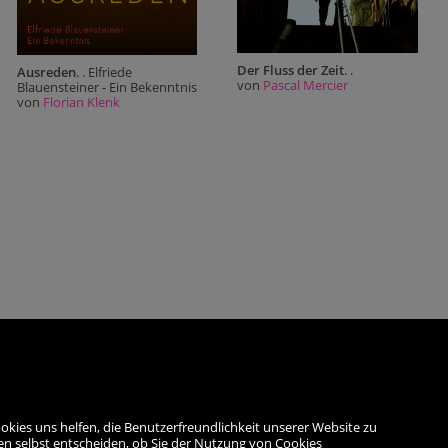
Der Fluss der Zeit
. .
Ausreden
. . Elfriede
von
Pascal Mercier
Blauensteiner - Ein Bekenntnis
von
Florian Klenk
okies uns helfen, die Benutzerfreundlichkeit unserer Website zu
en selbst entscheiden, ob Sie der Nutzung von Cookies