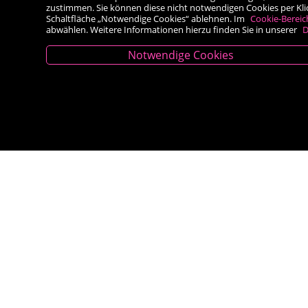
zustimmen. Sie können diese nicht notwendigen Cookies per Klick 
Schaltfläche „Notwendige Cookies“ ablehnen. Im
Cookie-Bereic
abwählen. Weitere Informationen hierzu finden Sie in unserer
D
Notwendige Cookies
Kontakt
Besold Buch-Papier
Hauptplatz 14, 9300 St. Veit an der Glan
T:
04212/2255
M:
bestellung@besold.at
www.besold.at