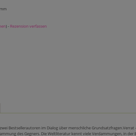
5 mm
nen
) -
Rezension verfassen
wei Bestsellerautoren im Dialog über menschliche Grundsatzfragen.Verrat -
Verdammung des Gegners. Die Weltliteratur kennt viele Verdammungen, in der