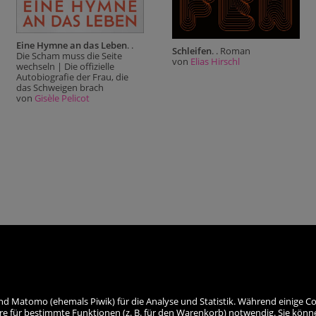
Eine Hymne an das Leben
. .
Schleifen
. . Roman
Die Scham muss die Seite
von
Elias Hirschl
wechseln | Die offizielle
Autobiografie der Frau, die
das Schweigen brach
von
Gisèle Pelicot
nd Matomo (ehemals Piwik) für die Analyse und Statistik. Während einige Co
re für bestimmte Funktionen (z. B. für den Warenkorb) notwendig. Sie könn