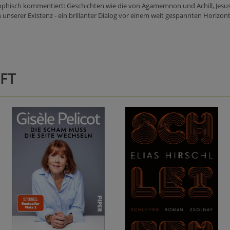
osophisch kommentiert: Geschichten wie die von Agamemnon und Achill, Jesu
unserer Existenz - ein brillanter Dialog vor einem weit gespannten Horizont
FT