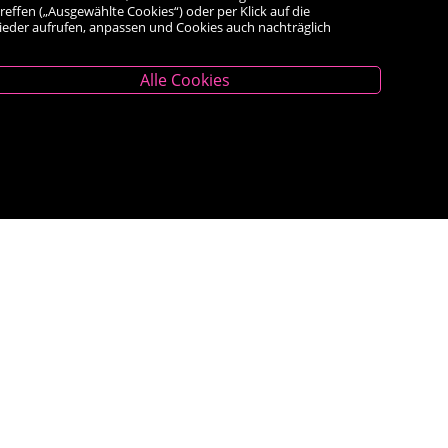
reffen („Ausgewählte Cookies“) oder per Klick auf die
wieder aufrufen, anpassen und Cookies auch nachträglich
Alle Cookies
Unternehmen
Das Geschäft
Kontakt
Kauf auf Rechnung
AGB
Impressum
Widerrufsrecht
<VERTRAG WIDERRUFEN>
Datenschutz- und Cookieerklärung
Barrierefreiheitserklärung
Veranstaltungen
Bestseller
Newsletter Anmeldung
WhatsApp Bestellservice