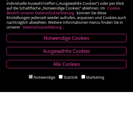
individuelle Auswahl treffen („Ausgewählte Cookies“) oder per Klick
auf die Schaltfläche „Notwendige Cookies“ ablehnen. Im
Cookie-
Bereich unserer Datenschutzerklärung
können Sie diese
Einstellungen jederzeit wieder aufrufen, anpassen und Cookies auch
nachträglich abwählen. Weitere Informationen hierzu finden Sie in
unserer
Datenschutzerklärung
.
Notwendige Cookies
Kontakt
Ausgewählte Cookies
Besold Buch-Papier
Alle Cookies
Hauptplatz 14, 9300 St. Veit an der Glan
T:
04212/2255
Notwendige
Statistik
Marketing
M:
bestellung@besold.at
www.besold.at