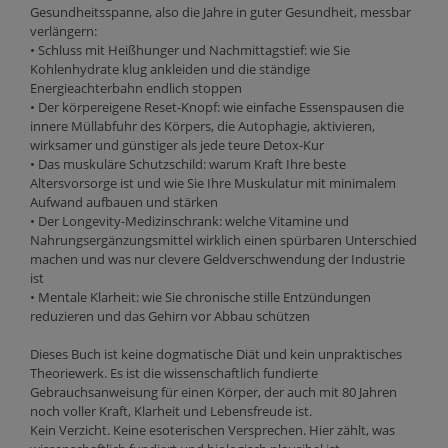
Gesundheitsspanne, also die Jahre in guter Gesundheit, messbar
verlängern:
• Schluss mit Heißhunger und Nachmittagstief: wie Sie
Kohlenhydrate klug ankleiden und die ständige
Energieachterbahn endlich stoppen
• Der körpereigene Reset-Knopf: wie einfache Essenspausen die
innere Müllabfuhr des Körpers, die Autophagie, aktivieren,
wirksamer und günstiger als jede teure Detox-Kur
• Das muskuläre Schutzschild: warum Kraft Ihre beste
Altersvorsorge ist und wie Sie Ihre Muskulatur mit minimalem
Aufwand aufbauen und stärken
• Der Longevity-Medizinschrank: welche Vitamine und
Nahrungsergänzungsmittel wirklich einen spürbaren Unterschied
machen und was nur clevere Geldverschwendung der Industrie
ist
• Mentale Klarheit: wie Sie chronische stille Entzündungen
reduzieren und das Gehirn vor Abbau schützen
Dieses Buch ist keine dogmatische Diät und kein unpraktisches
Theoriewerk. Es ist die wissenschaftlich fundierte
Gebrauchsanweisung für einen Körper, der auch mit 80 Jahren
noch voller Kraft, Klarheit und Lebensfreude ist.
Kein Verzicht. Keine esoterischen Versprechen. Hier zählt, was