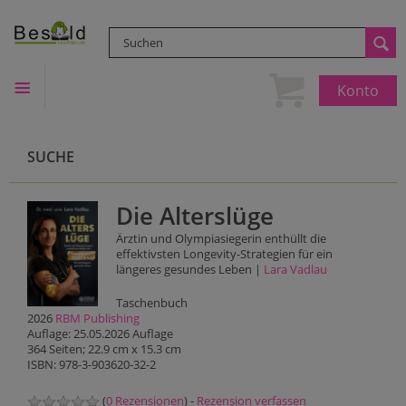
Konto
SUCHE
Die Alterslüge
Ärztin und Olympiasiegerin enthüllt die
effektivsten Longevity-Strategien für ein
längeres gesundes Leben |
Lara Vadlau
Taschenbuch
2026
RBM Publishing
Auflage: 25.05.2026 Auflage
364 Seiten; 22.9 cm x 15.3 cm
ISBN: 978-3-903620-32-2
(
0 Rezensionen
) -
Rezension verfassen