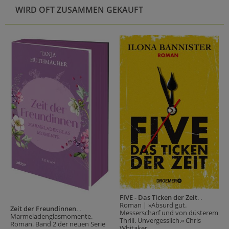
WIRD OFT ZUSAMMEN GEKAUFT
FIVE - Das Ticken der Zeit
. .
Roman | »Absurd gut.
Zeit der Freundinnen
. .
Messerscharf und von düsterem
Marmeladenglasmomente.
Thrill. Unvergesslich.« Chris
Roman. Band 2 der neuen Serie
Whitaker