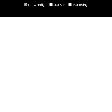
Notwendige
Statistik
Marketing
M:
bestellung@besold.at
www.besold.at
Öffnungszeiten
Mo-Fr 9.00 - 18.00 Uhr
Sa 8.30 - 12.30 Uhr
Zahlungsarten