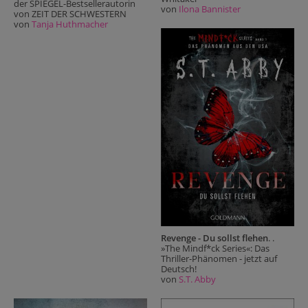
der SPIEGEL-Bestsellerautorin
von
Ilona Bannister
von ZEIT DER SCHWESTERN
von
Tanja Huthmacher
Revenge - Du sollst flehen
. .
»The Mindf*ck Series«: Das
Thriller-Phänomen - jetzt auf
Deutsch!
von
S.T. Abby