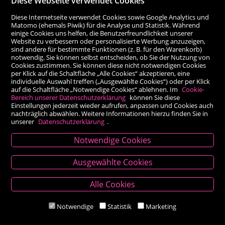
Diese Webseite verwendet Cookies
Diese Internetseite verwendet Cookies sowie Google Analytics und
Matomo (ehemals Piwik) für die Analyse und Statistik. Während
einige Cookies uns helfen, die Benutzerfreundlichkeit unserer
Website zu verbessern oder personalisierte Werbung anzuzeigen,
sind andere für bestimmte Funktionen (z. B. für den Warenkorb)
notwendig. Sie können selbst entscheiden, ob Sie der Nutzung von
Cookies zustimmen. Sie können diese nicht notwendigen Cookies
per Klick auf die Schaltfläche „Alle Cookies“ akzeptieren, eine
individuelle Auswahl treffen („Ausgewählte Cookies“) oder per Klick
auf die Schaltfläche „Notwendige Cookies“ ablehnen. Im
Cookie-
Bereich unserer Datenschutzerklärung
können Sie diese
Einstellungen jederzeit wieder aufrufen, anpassen und Cookies auch
nachträglich abwählen. Weitere Informationen hierzu finden Sie in
unserer
Datenschutzerklärung
.
Notwendige Cookies
Kontakt
Ausgewählte Cookies
Besold Buch-Papier
Alle Cookies
Hauptplatz 14, 9300 St. Veit an der Glan
T:
04212/2255
Notwendige
Statistik
Marketing
M:
bestellung@besold.at
www.besold.at