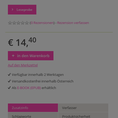
Leseprobe
(
0 Rezensionen
) -
Rezension verfassen
40
€ 14,
in den Warenkorb
Auf den Merkzettel
Verfügbar innerhalb 2 Werktagen
Versandkostenfrei innerhalb Österreich
Als
E-BOOK (EPUB)
erhältlich
Zusatzinfo
Verfasser
Schlagworte
Produktsicherheit