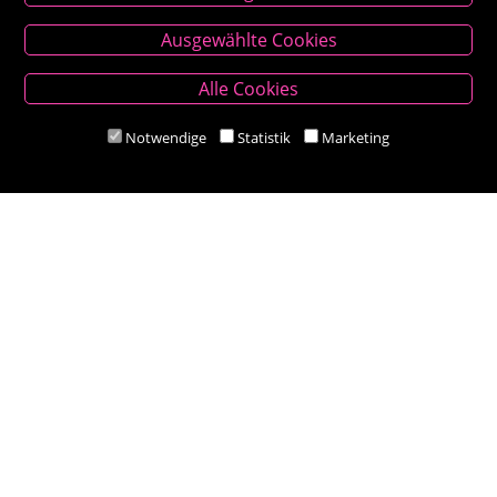
Kontakt
Ausgewählte Cookies
Besold Buch-Papier
Alle Cookies
Hauptplatz 14, 9300 St. Veit an der Glan
T:
04212/2255
Notwendige
Statistik
Marketing
M:
bestellung@besold.at
www.besold.at
Öffnungszeiten
Mo-Fr 9.00 - 18.00 Uhr
Sa 8.30 - 12.30 Uhr