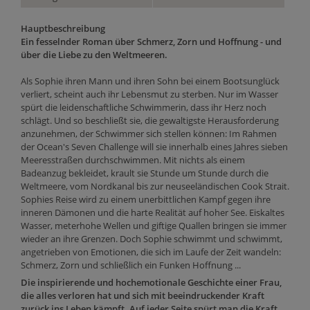
Hauptbeschreibung
Ein fesselnder Roman über Schmerz, Zorn und Hoffnung - und
über die Liebe zu den Weltmeeren.
Als Sophie ihren Mann und ihren Sohn bei einem Bootsunglück
verliert, scheint auch ihr Lebensmut zu sterben. Nur im Wasser
spürt die leidenschaftliche Schwimmerin, dass ihr Herz noch
schlägt. Und so beschließt sie, die gewaltigste Herausforderung
anzunehmen, der Schwimmer sich stellen können: Im Rahmen
der Ocean's Seven Challenge will sie innerhalb eines Jahres sieben
Meeresstraßen durchschwimmen. Mit nichts als einem
Badeanzug bekleidet, krault sie Stunde um Stunde durch die
Weltmeere, vom Nordkanal bis zur neuseeländischen Cook Strait.
Sophies Reise wird zu einem unerbittlichen Kampf gegen ihre
inneren Dämonen und die harte Realität auf hoher See. Eiskaltes
Wasser, meterhohe Wellen und giftige Quallen bringen sie immer
wieder an ihre Grenzen. Doch Sophie schwimmt und schwimmt,
angetrieben von Emotionen, die sich im Laufe der Zeit wandeln:
Schmerz, Zorn und schließlich ein Funken Hoffnung ...
Die inspirierende und hochemotionale Geschichte einer Frau,
die alles verloren hat und sich mit beeindruckender Kraft
zurück ins Leben kämpft. Auf jeder Seite spürt man die Kraft