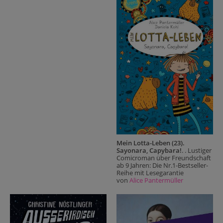
Mein Lotta-Leben (23).
Sayonara, Capybara!
. . Lustiger
Comicroman über Freundschaft
ab 9 Jahren: Die Nr.1-Bestseller-
Reihe mit Lesegarantie
von
Alice Pantermüller