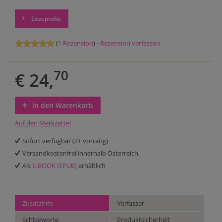
Leseprobe
(
1 Rezension
) -
Rezension verfassen
70
€ 24,
in den Warenkorb
Auf den Merkzettel
Sofort verfügbar (2+ vorrätig)
Versandkostenfrei innerhalb Österreich
Als
E-BOOK (EPUB)
erhältlich
Zusatzinfo
Verfasser
Schlagworte
Produktsicherheit