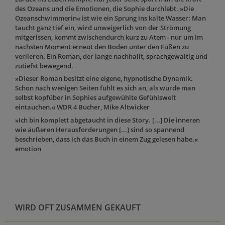
des Ozeans und die Emotionen, die Sophie durchlebt. »Die
Ozeanschwimmerin« ist wie ein Sprung ins kalte Wasser: Man
taucht ganz tief ein, wird unweigerlich von der Strömung
mitgerissen, kommt zwischendurch kurz zu Atem - nur um im
nächsten Moment erneut den Boden unter den Füßen zu
verlieren. Ein Roman, der lange nachhallt, sprachgewaltig und
zutiefst bewegend.
»Dieser Roman besitzt eine eigene, hypnotische Dynamik.
Schon nach wenigen Seiten fühlt es sich an, als würde man
selbst kopfüber in Sophies aufgewühlte Gefühlswelt
eintauchen.« WDR 4 Bücher, Mike Altwicker
»Ich bin komplett abgetaucht in diese Story. [...] Die inneren
wie äußeren Herausforderungen [...] sind so spannend
beschrieben, dass ich das Buch in einem Zug gelesen habe.«
emotion
WIRD OFT ZUSAMMEN GEKAUFT