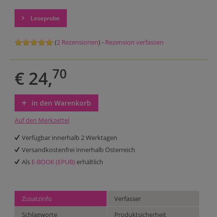
Leseprobe
(
2 Rezensionen
) -
Rezension verfassen
70
€ 24,
in den Warenkorb
Auf den Merkzettel
Verfügbar innerhalb 2 Werktagen
Versandkostenfrei innerhalb Österreich
Als
E-BOOK (EPUB)
erhältlich
Zusatzinfo
Verfasser
Schlagworte
Produktsicherheit