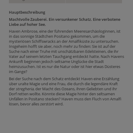
Hauptbeschreibung
Machtvolle Zauberei. Ein versunkener Schatz. Eine verbotene
Liebe auf hoher See.
Haven Ambrose, eine der führenden Meeresarchäologinnen, ist
in das sonnige Städtchen Positano gekommen, um die
mysteriösen Schiffswracks an der Amalfiküste zu untersuchen.
Insgeheim hofft sie aber, noch mehr zu finden: Sie ist auf der
Suche nach einer Truhe mit unschätzbaren Edelsteinen, die ihr
Vater auf seinem letzten Tauchgang entdeckt hatte. Nach Havens
Ankunft beginnen jedoch seltsame Unglücke die Stadt
heimzusuchen. Ist es nur die Natur oder ist hier etwas Düsteres
im Gange?
Bei der Suche nach dem Schatz entdeckt Haven eine Erzählung
über uralte Magie und eine Frau, die durch die legendäre Kraft
der
stregheria
, der Macht des Ozeans, ihren Geliebten und ihr
Dorf retten wollte. Könnte diese Magie hinter den seltsamen
Unfällen in Positano stecken? Haven muss den Fluch von Amalfi
lösen, bevor alles zerstört wird.