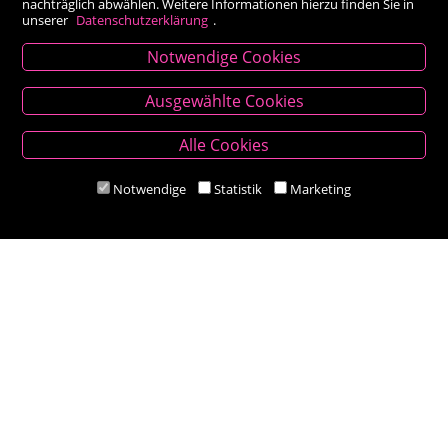
nachträglich abwählen. Weitere Informationen hierzu finden Sie in
unserer
Datenschutzerklärung
.
Notwendige Cookies
Kontakt
Ausgewählte Cookies
Besold Buch-Papier
Alle Cookies
Hauptplatz 14, 9300 St. Veit an der Glan
T:
04212/2255
Notwendige
Statistik
Marketing
M:
bestellung@besold.at
www.besold.at
Öffnungszeiten
Mo-Fr 9.00 - 18.00 Uhr