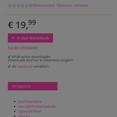
(
0 Rezensionen
) -
Rezension verfassen
99
€ 19,
in den Warenkorb
Auf den Merkzettel
EPUB sofort downloaden
Downloads sind nur in Österreich möglich!
Als
Hardcover
erhältlich
Schlagworte
psychoanalyse
wien jahrhundertwende
sigmund freud
ebooks