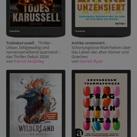
Todeskarussell
. . Thriller -
Antike unzensiert
. .
Urban, bildgewaltig und
Schonungslose Wahrheiten über
nervenzerreißend spannend –
das Leben der alten Römer und
das Thriller-Debüt 2026!
Griechen
von
Patrick McGinley
von
Garrett Ryan