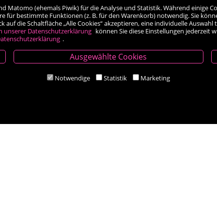
nd Matomo (ehemals Piwik) für die Analyse und Statistik. Während einige Co
re für bestimmte Funktionen (z. B. für den Warenkorb) notwendig. Sie könn
auf die Schaltfläche „Alle Cookies“ akzeptieren, eine individuelle Auswahl t
h unserer Datenschutzerklärung
können Sie diese Einstellungen jederzeit 
atenschutzerklärung
.
Ausgewählte Cookies
Öffnungszeiten
Notwendige
Statistik
Marketing
Mo-Fr 9.00 - 18.00 Uhr
Sa 8.30 - 12.30 Uhr
Zahlungsarten
Social Media