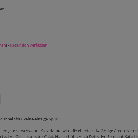
 mm
nen
) -
Rezension verfassen
cheinbar keine einzige Spur ...
inem Jahr verschwand. Kurz darauf wird die ebenfalls 14-jährige Amelie vermi
ective Chief Inspector Caleb Hale erhöht. Auch Detective Sergeant Kate Linv