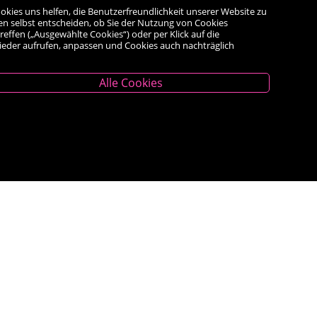
okies uns helfen, die Benutzerfreundlichkeit unserer Website zu
en selbst entscheiden, ob Sie der Nutzung von Cookies
reffen („Ausgewählte Cookies“) oder per Klick auf die
wieder aufrufen, anpassen und Cookies auch nachträglich
Alle Cookies
Unternehmen
Das Geschäft
Kontakt
Kauf auf Rechnung
AGB
Impressum
Widerrufsrecht
<VERTRAG WIDERRUFEN>
Datenschutz- und Cookieerklärung
Barrierefreiheitserklärung
Veranstaltungen
Bestseller
Newsletter Anmeldung