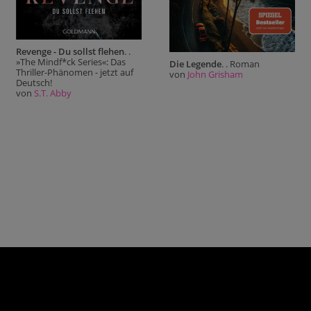
Revenge - Du sollst flehen
. .
»The Mindf*ck Series«: Das
Die Legende
. . Roman
Thriller-Phänomen - jetzt auf
von
John Grisham
Deutsch!
von
S.T. Abby