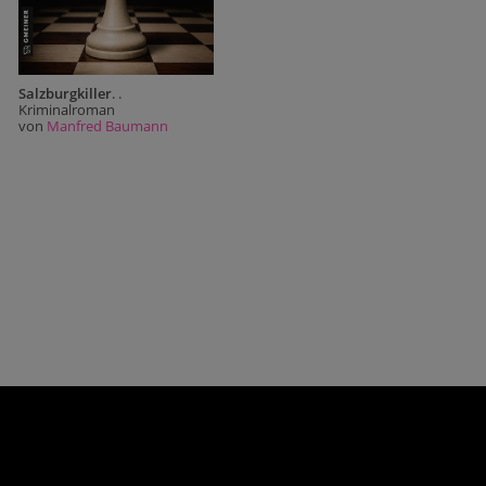
Salzburgkiller
. .
Kriminalroman
von
Manfred Baumann