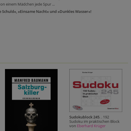
 von einem Mädchen jede Spur ...
ne Schuld«, »Einsame Nacht« und »Dunkles Wasser«!
Sudokublock 245
. . 192
Sudoku im praktischen Block
von
Eberhard Krüger