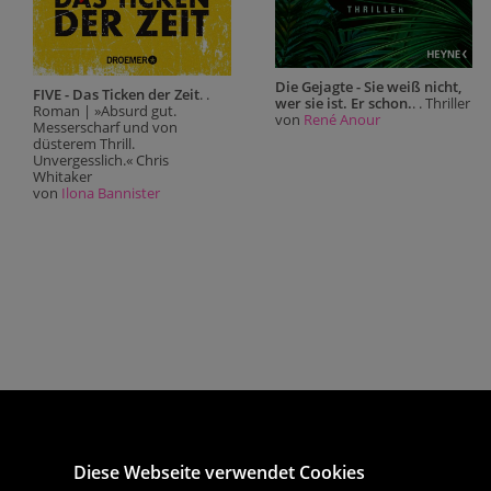
Die Gejagte - Sie weiß nicht,
FIVE - Das Ticken der Zeit
. .
wer sie ist. Er schon.
. . Thriller
Roman | »Absurd gut.
von
René Anour
Messerscharf und von
düsterem Thrill.
Unvergesslich.« Chris
Whitaker
von
Ilona Bannister
Diese Webseite verwendet Cookies