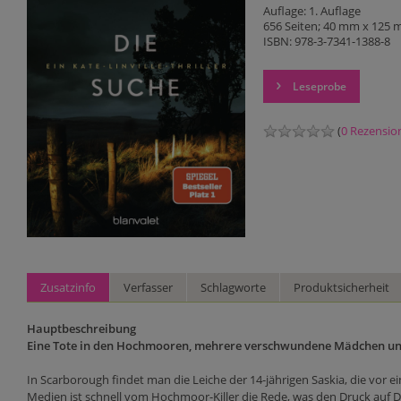
Auflage: 1. Auflage
656 Seiten; 40 mm x 125
ISBN: 978-3-7341-1388-8
Leseprobe
(
0 Rezensio
Zusatzinfo
Verfasser
Schlagworte
Produktsicherheit
Hauptbeschreibung
Eine Tote in den Hochmooren, mehrere verschwundene Mädchen und s
In Scarborough findet man die Leiche der 14-jährigen Saskia, die vor e
Medien ist schnell vom Hochmoor-Killer die Rede, was den Druck auf Det