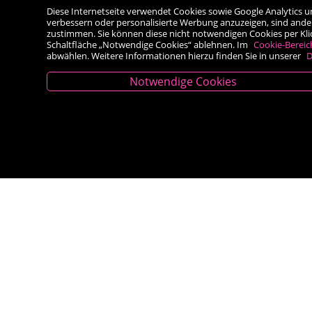
Diese Internetseite verwendet Cookies sowie Google Analytics u
verbessern oder personalisierte Werbung anzuzeigen, sind ande
zustimmen. Sie können diese nicht notwendigen Cookies per Klick 
Schaltfläche „Notwendige Cookies“ ablehnen. Im
Cookie-Bereic
abwählen. Weitere Informationen hierzu finden Sie in unserer
D
Notwendige Cookies
Kontakt
Besold Buch-Papier
Hauptplatz 14, 9300 St. Veit an der Glan
T:
04212/2255
M:
bestellung@besold.at
www.besold.at