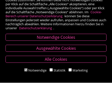
per Klick auf die Schaltfläche „Alle Cookies“ akzeptieren, eine
individuelle Auswahl treffen („Ausgewählte Cookies“) oder per Klick
auf die Schaltfläche „Notwendige Cookies“ ablehnen. Im
Cookie-
Bereich unserer Datenschutzerklärung
können Sie diese
Einstellungen jederzeit wieder aufrufen, anpassen und Cookies auch
nachträglich abwählen. Weitere Informationen hierzu finden Sie in
unserer
Datenschutzerklärung
.
Notwendige Cookies
Kontakt
Ausgewählte Cookies
Besold Buch-Papier
Alle Cookies
Hauptplatz 14, 9300 St. Veit an der Glan
T:
04212/2255
Notwendige
Statistik
Marketing
M:
bestellung@besold.at
www.besold.at