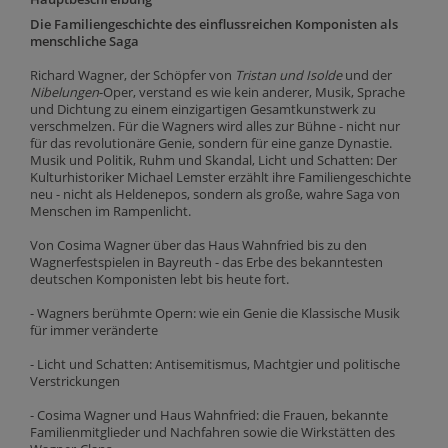
Die Familiengeschichte des einflussreichen Komponisten als
menschliche Saga
Richard Wagner, der Schöpfer von
Tristan
und
Isolde
und der
Nibelungen
-Oper, verstand es wie kein anderer, Musik, Sprache
und Dichtung zu einem einzigartigen Gesamtkunstwerk zu
verschmelzen. Für die Wagners wird alles zur Bühne - nicht nur
für das revolutionäre Genie, sondern für eine ganze Dynastie.
Musik und Politik, Ruhm und Skandal, Licht und Schatten: Der
Kulturhistoriker Michael Lemster erzählt ihre Familiengeschichte
neu - nicht als Heldenepos, sondern als große, wahre Saga von
Menschen im Rampenlicht.
Von Cosima Wagner über das Haus Wahnfried bis zu den
Wagnerfestspielen in Bayreuth - das Erbe des bekanntesten
deutschen Komponisten lebt bis heute fort.
- Wagners berühmte Opern: wie ein Genie die Klassische Musik
für immer veränderte
- Licht und Schatten: Antisemitismus, Machtgier und politische
Verstrickungen
- Cosima Wagner und Haus Wahnfried: die Frauen, bekannte
Familienmitglieder und Nachfahren sowie die Wirkstätten des