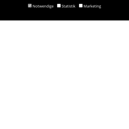
Notwendige
Statistik
Marketing
M:
bestellung@besold.at
www.besold.at
Öffnungszeiten
Mo-Fr 9.00 - 18.00 Uhr
Sa 8.30 - 12.30 Uhr
Zahlungsarten