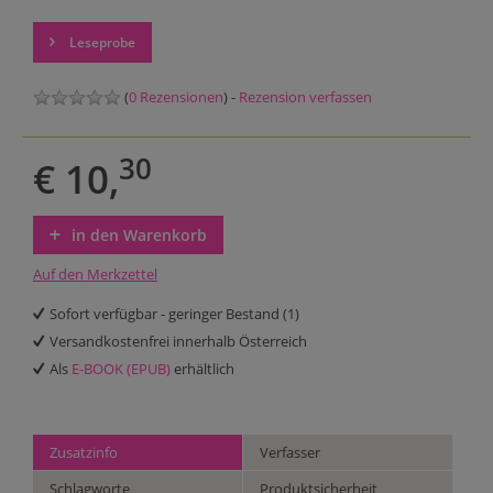
Leseprobe
(
0 Rezensionen
) -
Rezension verfassen
30
€ 10,
in den Warenkorb
Auf den Merkzettel
Sofort verfügbar - geringer Bestand (1)
Versandkostenfrei innerhalb Österreich
Als
E-BOOK (EPUB)
erhältlich
Zusatzinfo
Verfasser
Schlagworte
Produktsicherheit