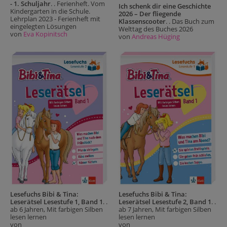
- 1. Schuljahr
. . Ferienheft. Vom
Ich schenk dir eine Geschichte
Kindergarten in die Schule.
2026 – Der fliegende
Lehrplan 2023 - Ferienheft mit
Klassenscooter
. . Das Buch zum
eingelegten Lösungen
Welttag des Buches 2026
von
Eva Kopinitsch
von
Andreas Hüging
Lesefuchs Bibi & Tina:
Lesefuchs Bibi & Tina:
Leserätsel Lesestufe 1, Band 1
. .
Leserätsel Lesestufe 2, Band 1
. .
ab 6 Jahren, Mit farbigen Silben
ab 7 Jahren, Mit farbigen Silben
lesen lernen
lesen lernen
von
von