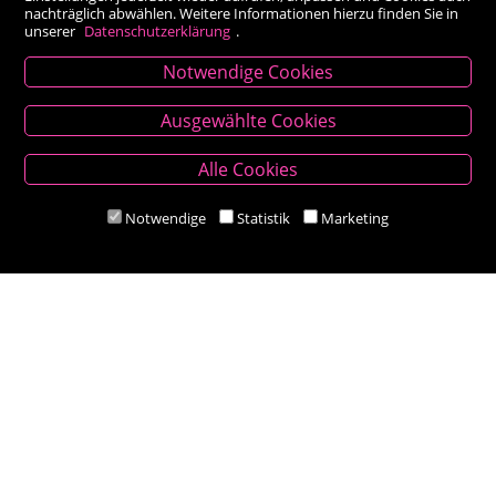
nachträglich abwählen. Weitere Informationen hierzu finden Sie in
unserer
Datenschutzerklärung
.
Notwendige Cookies
Kontakt
Ausgewählte Cookies
Besold Buch-Papier
Alle Cookies
Hauptplatz 14, 9300 St. Veit an der Glan
T:
04212/2255
Notwendige
Statistik
Marketing
M:
bestellung@besold.at
www.besold.at
Öffnungszeiten