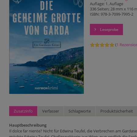
Auflage: 1. Auflage
336 Seiten; 28 mm x 116
ISBN: 978-3-7099-7995-2
Leseprobe
(
1 Rezensio
Zusatzinfo
Verfasser
Schlagworte
Produktsicherheit
Hauptbeschreibung
Il dolce far niente? Nicht für Edwina Teufel, die Verbrechen am Gardas
möchte Edwina Teufel, Chefinspektorin aus Wien, nun endlich die Seel