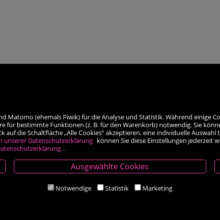
nd Matomo (ehemals Piwik) für die Analyse und Statistik. Während einige Co
re für bestimmte Funktionen (z. B. für den Warenkorb) notwendig. Sie könn
auf die Schaltfläche „Alle Cookies“ akzeptieren, eine individuelle Auswahl t
h unserer Datenschutzerklärung
können Sie diese Einstellungen jederzeit 
atenschutzerklärung
.
Ausgewählte Cookies
Öffnungszeiten
Notwendige
Statistik
Marketing
Mo-Fr 9.00 - 18.00 Uhr
Sa 8.30 - 12.30 Uhr