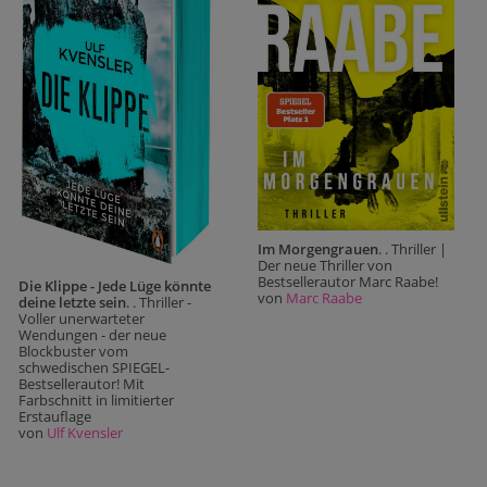
Im Morgengrauen
. . Thriller |
Der neue Thriller von
Bestsellerautor Marc Raabe!
Die Klippe - Jede Lüge könnte
von
Marc Raabe
deine letzte sein
. . Thriller -
Voller unerwarteter
Wendungen - der neue
Blockbuster vom
schwedischen SPIEGEL-
Bestsellerautor! Mit
Farbschnitt in limitierter
Erstauflage
von
Ulf Kvensler