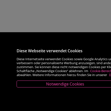
Diese Webseite verwendet Cookies
Diese Internetseite verwendet Cookies sowie Google Analytics u
verbessern oder personalisierte Werbung anzuzeigen, sind ande
zustimmen. Sie können diese nicht notwendigen Cookies per Klick 
Schaltfläche „Notwendige Cookies“ ablehnen. Im
Cookie-Bereic
abwählen. Weitere Informationen hierzu finden Sie in unserer
D
Notwendige Cookies
Kontakt
Besold Buch-Papier
Hauptplatz 14, 9300 St. Veit an der Glan
T:
04212/2255