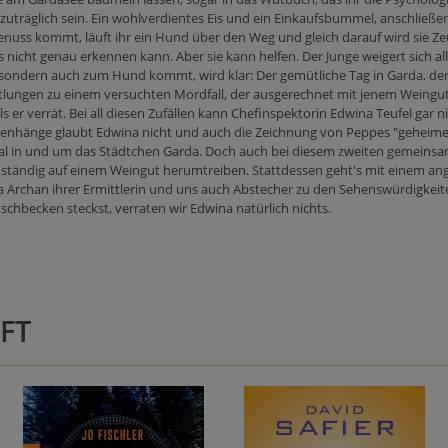
zuträglich sein. Ein wohlverdientes Eis und ein Einkaufsbummel, anschlie
Genuss kommt, läuft ihr ein Hund über den Weg und gleich darauf wird sie Zeu
nicht genau erkennen kann. Aber sie kann helfen. Der Junge weigert sich all
 sondern auch zum Hund kommt, wird klar: Der gemütliche Tag in Garda, de
tlungen zu einem versuchten Mordfall, der ausgerechnet mit jenem Weing
r verrät. Bei all diesen Zufällen kann Chefinspektorin Edwina Teufel gar nic
mmenhänge glaubt Edwina nicht und auch die Zeichnung von Peppes "geheime
l in und um das Städtchen Garda. Doch auch bei diesem zweiten gemeinsam
ns ständig auf einem Weingut herumtreiben. Stattdessen geht's mit einem 
la Archan ihrer Ermittlerin und uns auch Abstecher zu den Sehenswürdigkei
schbecken steckst, verraten wir Edwina natürlich nichts.
FT