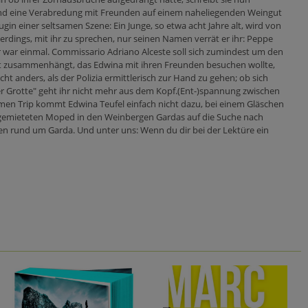
ßend eine Verabredung mit Freunden auf einem naheliegenden Weingut
gin einer seltsamen Szene: Ein Junge, so etwa acht Jahre alt, wird von
erdings, mit ihr zu sprechen, nur seinen Namen verrät er ihr: Peppe
r war einmal. Commissario Adriano Alceste soll sich zumindest um den
ut zusammenhängt, das Edwina mit ihren Freunden besuchen wollte,
ht anders, als der Polizia ermittlerisch zur Hand zu gehen; ob sich
r Grotte" geht ihr nicht mehr aus dem Kopf.(Ent-)spannung zwischen
en Trip kommt Edwina Teufel einfach nicht dazu, bei einem Gläschen
angemieteten Moped in den Weinbergen Gardas auf die Suche nach
ten rund um Garda. Und unter uns: Wenn du dir bei der Lektüre ein