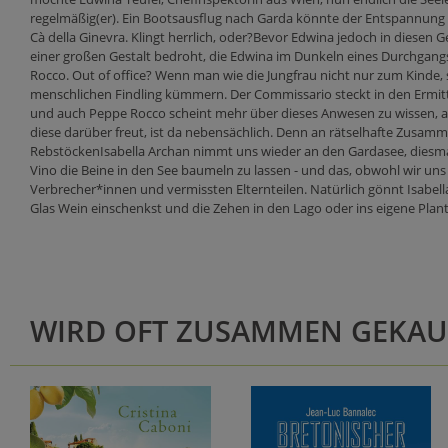
regelmäßig(er). Ein Bootsausflug nach Garda könnte der Entspannung 
Cà della Ginevra. Klingt herrlich, oder?Bevor Edwina jedoch in diesen 
einer großen Gestalt bedroht, die Edwina im Dunkeln eines Durchgangs 
Rocco. Out of office? Wenn man wie die Jungfrau nicht nur zum Kinde,
menschlichen Findling kümmern. Der Commissario steckt in den Ermit
und auch Peppe Rocco scheint mehr über dieses Anwesen zu wissen, als e
diese darüber freut, ist da nebensächlich. Denn an rätselhafte Zusa
RebstöckenIsabella Archan nimmt uns wieder an den Gardasee, diesma
Vino die Beine in den See baumeln zu lassen - und das, obwohl wir u
Verbrecher*innen und vermissten Elternteilen. Natürlich gönnt Isabel
Glas Wein einschenkst und die Zehen in den Lago oder ins eigene Plant
WIRD OFT ZUSAMMEN GEKAU