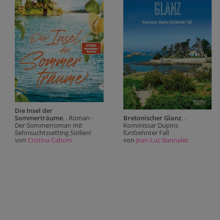
Die Insel der
Sommerträume
. . Roman -
Bretonischer Glanz
. .
Der Sommerroman mit
Kommissar Dupins
Sehnsuchtssetting Sizilien!
fünfzehnter Fall
von
Cristina Caboni
von
Jean-Luc Bannalec