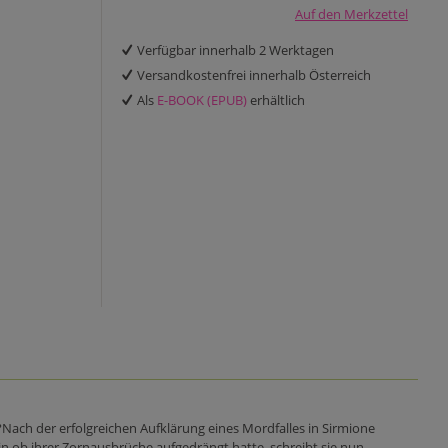
Auf den Merkzettel
Verfügbar innerhalb 2 Werktagen
Versandkostenfrei innerhalb Österreich
Als
E-BOOK (EPUB)
erhältlich
?Nach der erfolgreichen Aufklärung eines Mordfalles in Sirmione
n ob ihrer Zornausbrüche aufgedrängt hatte, schreibt sie nun