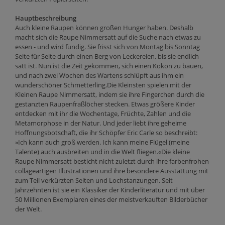
Hauptbeschreibung
Auch kleine Raupen können großen Hunger haben. Deshalb
macht sich die Raupe Nimmersatt auf die Suche nach etwas zu
essen - und wird fündig. Sie frisst sich von Montag bis Sonntag
Seite für Seite durch einen Berg von Leckereien, bis sie endlich
satt ist. Nun ist die Zeit gekommen, sich einen Kokon zu bauen,
und nach zwei Wochen des Wartens schlüpft aus ihm ein
wunderschöner Schmetterling.Die Kleinsten spielen mit der
Kleinen Raupe Nimmersatt, indem sie ihre Fingerchen durch die
gestanzten Raupenfraßlöcher stecken. Etwas größere Kinder
entdecken mit ihr die Wochentage, Früchte, Zahlen und die
Metamorphose in der Natur. Und jeder liebt ihre geheime
Hoffnungsbotschaft, die ihr Schöpfer Eric Carle so beschreibt:
»Ich kann auch groß werden. Ich kann meine Flügel (meine
Talente) auch ausbreiten und in die Welt fliegen.«Die kleine
Raupe Nimmersatt besticht nicht zuletzt durch ihre farbenfrohen
collageartigen Illustrationen und ihre besondere Ausstattung mit
zum Teil verkürzten Seiten und Lochstanzungen. Seit
Jahrzehnten ist sie ein Klassiker der Kinderliteratur und mit über
50 Millionen Exemplaren eines der meistverkauften Bilderbücher
der Welt.