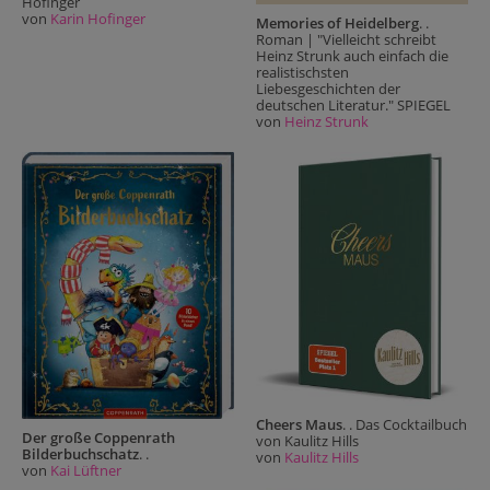
Hofinger
von
Karin Hofinger
Memories of Heidelberg
. .
Roman | "Vielleicht schreibt
Heinz Strunk auch einfach die
realistischsten
Liebesgeschichten der
deutschen Literatur." SPIEGEL
von
Heinz Strunk
Cheers Maus
. . Das Cocktailbuch
Der große Coppenrath
von Kaulitz Hills
Bilderbuchschatz
. .
von
Kaulitz Hills
von
Kai Lüftner