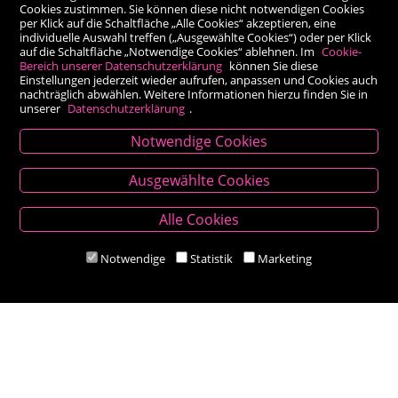
Cookies zustimmen. Sie können diese nicht notwendigen Cookies
per Klick auf die Schaltfläche „Alle Cookies“ akzeptieren, eine
individuelle Auswahl treffen („Ausgewählte Cookies“) oder per Klick
auf die Schaltfläche „Notwendige Cookies“ ablehnen. Im
Cookie-
Bereich unserer Datenschutzerklärung
können Sie diese
Einstellungen jederzeit wieder aufrufen, anpassen und Cookies auch
nachträglich abwählen. Weitere Informationen hierzu finden Sie in
unserer
Datenschutzerklärung
.
Notwendige Cookies
Kontakt
Ausgewählte Cookies
Besold Buch-Papier
Alle Cookies
Hauptplatz 14, 9300 St. Veit an der Glan
T:
04212/2255
Notwendige
Statistik
Marketing
M:
bestellung@besold.at
www.besold.at