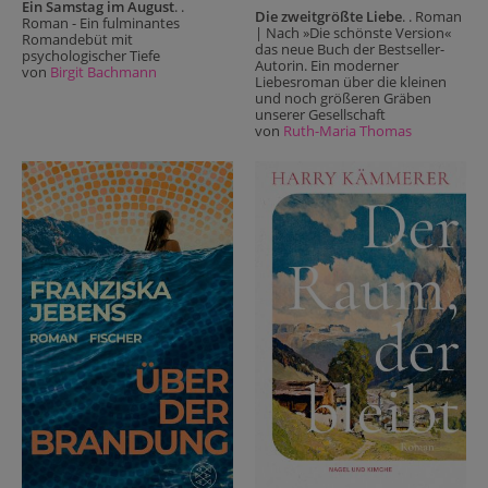
Ein Samstag im August
. .
Die zweitgrößte Liebe
. . Roman
Roman - Ein fulminantes
| Nach »Die schönste Version«
Romandebüt mit
das neue Buch der Bestseller-
psychologischer Tiefe
Autorin. Ein moderner
von
Birgit Bachmann
Liebesroman über die kleinen
und noch größeren Gräben
unserer Gesellschaft
von
Ruth-Maria Thomas