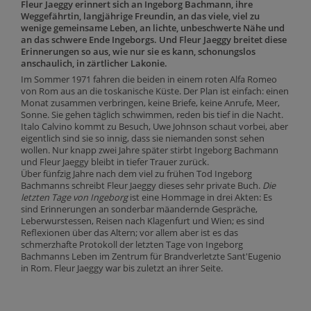
Fleur Jaeggy erinnert sich an Ingeborg Bachmann, ihre
Weggefährtin, langjährige Freundin, an das viele, viel zu
wenige gemeinsame Leben, an lichte, unbeschwerte Nähe und
an das schwere Ende Ingeborgs. Und Fleur Jaeggy breitet diese
Erinnerungen so aus, wie nur sie es kann, schonungslos
anschaulich, in zärtlicher Lakonie.
Im Sommer 1971 fahren die beiden in einem roten Alfa Romeo
von Rom aus an die toskanische Küste. Der Plan ist einfach: einen
Monat zusammen verbringen, keine Briefe, keine Anrufe, Meer,
Sonne. Sie gehen täglich schwimmen, reden bis tief in die Nacht.
Italo Calvino kommt zu Besuch, Uwe Johnson schaut vorbei, aber
eigentlich sind sie so innig, dass sie niemanden sonst sehen
wollen. Nur knapp zwei Jahre später stirbt Ingeborg Bachmann
und Fleur Jaeggy bleibt in tiefer Trauer zurück.
Über fünfzig Jahre nach dem viel zu frühen Tod Ingeborg
Bachmanns schreibt Fleur Jaeggy dieses sehr private Buch.
Die
letzten Tage von Ingeborg
ist eine Hommage in drei Akten: Es
sind Erinnerungen an sonderbar mäandernde Gespräche,
Leberwurstessen, Reisen nach Klagenfurt und Wien; es sind
Reflexionen über das Altern; vor allem aber ist es das
schmerzhafte Protokoll der letzten Tage von Ingeborg
Bachmanns Leben im Zentrum für Brandverletzte Sant'Eugenio
in Rom. Fleur Jaeggy war bis zuletzt an ihrer Seite.