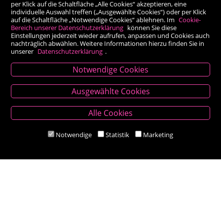
per Klick auf die Schaltfläche „Alle Cookies“ akzeptieren, eine
individuelle Auswahl treffen („Ausgewählte Cookies“) oder per Klick
auf die Schaltfläche „Notwendige Cookies“ ablehnen. Im
Cookie-
Bereich unserer Datenschutzerklärung
können Sie diese
Einstellungen jederzeit wieder aufrufen, anpassen und Cookies auch
nachträglich abwählen. Weitere Informationen hierzu finden Sie in
unserer
Datenschutzerklärung
.
Notwendige Cookies
Kontakt
Ausgewählte Cookies
Besold Buch-Papier
Alle Cookies
Hauptplatz 14, 9300 St. Veit an der Glan
T:
04212/2255
Notwendige
Statistik
Marketing
M:
bestellung@besold.at
www.besold.at