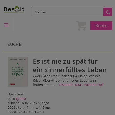
Konto
SUCHE
Es ist nie zu spät für
ein sinnerfülltes Leben
Zwei Viktor-Frankl-Kenner im Dialog. Wie wir
Krisen überwinden und neuen Lebenssinn
finden können |
Elisabeth Lukas
;
Valentin Opll
Hardcover
2026
Tyrolia
Auflage: 07.02.2026 Auflage
200 Seiten; 17 mm x 145 mm
ISBN: 978-3-7022-4324-1