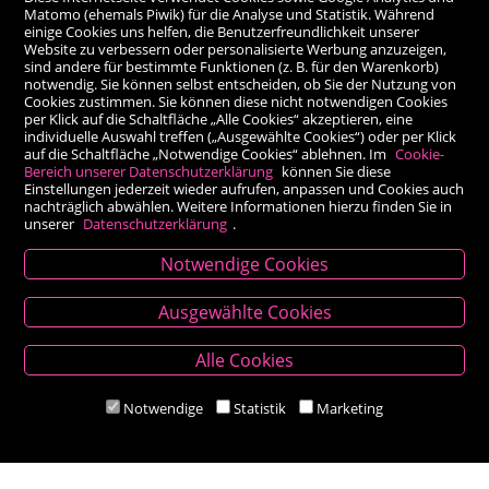
Matomo (ehemals Piwik) für die Analyse und Statistik. Während
einige Cookies uns helfen, die Benutzerfreundlichkeit unserer
Website zu verbessern oder personalisierte Werbung anzuzeigen,
sind andere für bestimmte Funktionen (z. B. für den Warenkorb)
notwendig. Sie können selbst entscheiden, ob Sie der Nutzung von
Cookies zustimmen. Sie können diese nicht notwendigen Cookies
per Klick auf die Schaltfläche „Alle Cookies“ akzeptieren, eine
individuelle Auswahl treffen („Ausgewählte Cookies“) oder per Klick
auf die Schaltfläche „Notwendige Cookies“ ablehnen. Im
Cookie-
Bereich unserer Datenschutzerklärung
können Sie diese
Einstellungen jederzeit wieder aufrufen, anpassen und Cookies auch
nachträglich abwählen. Weitere Informationen hierzu finden Sie in
unserer
Datenschutzerklärung
.
Notwendige Cookies
Kontakt
Ausgewählte Cookies
Besold Buch-Papier
Alle Cookies
Hauptplatz 14, 9300 St. Veit an der Glan
T:
04212/2255
Notwendige
Statistik
Marketing
M:
bestellung@besold.at
www.besold.at