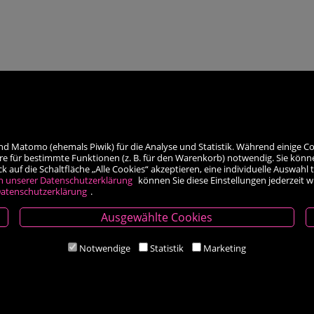
nd Matomo (ehemals Piwik) für die Analyse und Statistik. Während einige Co
re für bestimmte Funktionen (z. B. für den Warenkorb) notwendig. Sie könn
auf die Schaltfläche „Alle Cookies“ akzeptieren, eine individuelle Auswahl t
h unserer Datenschutzerklärung
können Sie diese Einstellungen jederzeit 
atenschutzerklärung
.
Ausgewählte Cookies
Öffnungszeiten
Notwendige
Statistik
Marketing
Mo-Fr 9.00 - 18.00 Uhr
Sa 8.30 - 12.30 Uhr
Zahlungsarten