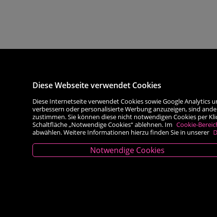
Diese Webseite verwendet Cookies
Diese Internetseite verwendet Cookies sowie Google Analytics u
verbessern oder personalisierte Werbung anzuzeigen, sind ande
zustimmen. Sie können diese nicht notwendigen Cookies per Klick 
Schaltfläche „Notwendige Cookies“ ablehnen. Im
Cookie-Bereic
abwählen. Weitere Informationen hierzu finden Sie in unserer
D
Notwendige Cookies
Kontakt
Besold Buch-Papier
Hauptplatz 14, 9300 St. Veit an der Glan
T:
04212/2255
M:
bestellung@besold.at