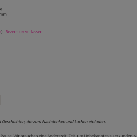
ge
5 mm
n
) -
Rezension verfassen
d Geschichten, die zum Nachdenken und Lachen einladen.
e Pause. Wir brauchen eine Anderszeit. Zeit, um Unbekanntes zu erkunden,