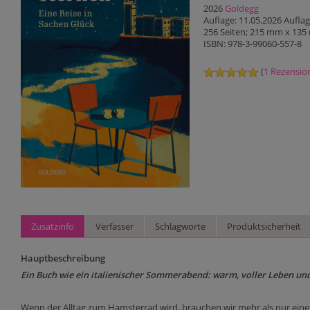
2026
Goldegg
Auflage: 11.05.2026 Aufla
256 Seiten; 215 mm x 13
ISBN: 978-3-99060-557-8
(
1 Rezensio
Zusatzinfo
Verfasser
Schlagworte
Produktsicherheit
Hauptbeschreibung
Ein Buch wie ein italienischer Sommerabend: warm, voller Leben un
Wenn der Alltag zum Hamsterrad wird, brauchen wir mehr als nur ein