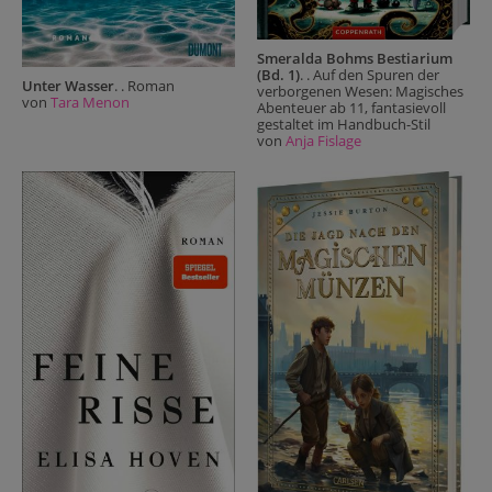
Smeralda Bohms Bestiarium
(Bd. 1)
. . Auf den Spuren der
Unter Wasser
. . Roman
verborgenen Wesen: Magisches
von
Tara Menon
Abenteuer ab 11, fantasievoll
gestaltet im Handbuch-Stil
von
Anja Fislage