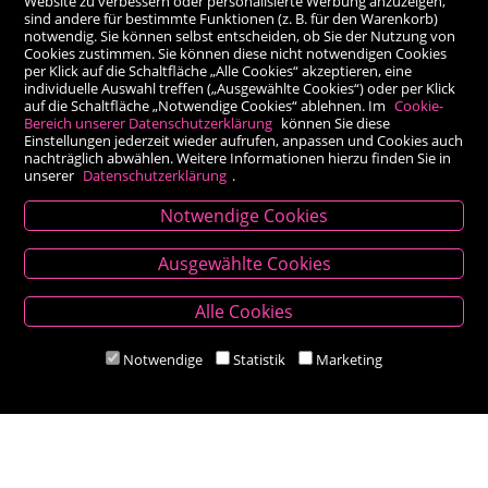
Website zu verbessern oder personalisierte Werbung anzuzeigen,
sind andere für bestimmte Funktionen (z. B. für den Warenkorb)
notwendig. Sie können selbst entscheiden, ob Sie der Nutzung von
Cookies zustimmen. Sie können diese nicht notwendigen Cookies
per Klick auf die Schaltfläche „Alle Cookies“ akzeptieren, eine
individuelle Auswahl treffen („Ausgewählte Cookies“) oder per Klick
auf die Schaltfläche „Notwendige Cookies“ ablehnen. Im
Cookie-
Bereich unserer Datenschutzerklärung
können Sie diese
Einstellungen jederzeit wieder aufrufen, anpassen und Cookies auch
nachträglich abwählen. Weitere Informationen hierzu finden Sie in
unserer
Datenschutzerklärung
.
Notwendige Cookies
Kontakt
Ausgewählte Cookies
Besold Buch-Papier
Alle Cookies
Hauptplatz 14, 9300 St. Veit an der Glan
T:
04212/2255
Notwendige
Statistik
Marketing
M:
bestellung@besold.at
www.besold.at