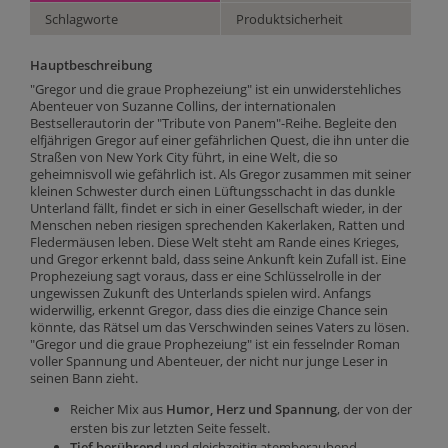
Schlagworte
Produktsicherheit
Hauptbeschreibung
"Gregor und die graue Prophezeiung" ist ein unwiderstehliches
Abenteuer von Suzanne Collins, der internationalen
Bestsellerautorin der "Tribute von Panem"-Reihe. Begleite den
elfjährigen Gregor auf einer gefährlichen Quest, die ihn unter die
Straßen von New York City führt, in eine Welt, die so
geheimnisvoll wie gefährlich ist. Als Gregor zusammen mit seiner
kleinen Schwester durch einen Lüftungsschacht in das dunkle
Unterland fällt, findet er sich in einer Gesellschaft wieder, in der
Menschen neben riesigen sprechenden Kakerlaken, Ratten und
Fledermäusen leben. Diese Welt steht am Rande eines Krieges,
und Gregor erkennt bald, dass seine Ankunft kein Zufall ist. Eine
Prophezeiung sagt voraus, dass er eine Schlüsselrolle in der
ungewissen Zukunft des Unterlands spielen wird. Anfangs
widerwillig, erkennt Gregor, dass dies die einzige Chance sein
könnte, das Rätsel um das Verschwinden seines Vaters zu lösen.
"Gregor und die graue Prophezeiung" ist ein fesselnder Roman
voller Spannung und Abenteuer, der nicht nur junge Leser in
seinen Bann zieht.
Reicher Mix aus
Humor, Herz und Spannung
, der von der
ersten bis zur letzten Seite fesselt.
Tief berührend
und gleichzeitig atemberaubend