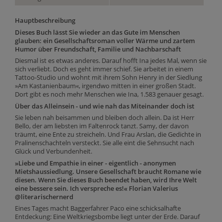
Hauptbeschreibung
Dieses Buch lässt Sie wieder an das Gute im Menschen
glauben: ein Gesellschaftsroman voller Wärme und zartem
Humor über Freundschaft, Familie und Nachbarschaft
Diesmal ist es etwas anderes. Darauf hofft Ina jedes Mal, wenn sie
sich verliebt. Doch es geht immer schief. Sie arbeitet in einem
Tattoo-Studio und wohnt mit ihrem Sohn Henry in der Siedlung
»Am Kastanienbaum«, irgendwo mitten in einer großen Stadt.
Dort gibt es noch mehr Menschen wie Ina, 1.583 genauer gesagt.
Über das Alleinsein - und wie nah das Miteinander doch ist
Sie leben nah beisammen und bleiben doch allein. Da ist Herr
Bello, der am liebsten im Faltenrock tanzt. Samy, der davon
träumt, eine Ente zu streicheln. Und Frau Arslan, die Gedichte in
Pralinenschachteln versteckt. Sie alle eint die Sehnsucht nach
Glück und Verbundenheit.
»Liebe und Empathie in einer - eigentlich - anonymen
Mietshaussiedlung. Unsere Gesellschaft braucht Romane wie
diesen.
Wenn Sie dieses Buch beendet haben, wird Ihre Welt
eine bessere sein. Ich verspreche es!« Florian Valerius
@literarischernerd
Eines Tages macht Baggerfahrer Paco eine schicksalhafte
Entdeckung: Eine Weltkriegsbombe liegt unter der Erde. Darauf