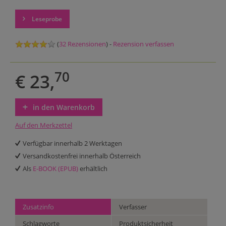
Leseprobe
(
32 Rezensionen
) -
Rezension verfassen
70
€ 23,
in den Warenkorb
Auf den Merkzettel
Verfügbar innerhalb 2 Werktagen
Versandkostenfrei innerhalb Österreich
Als
E-BOOK (EPUB)
erhältlich
Zusatzinfo
Verfasser
Schlagworte
Produktsicherheit