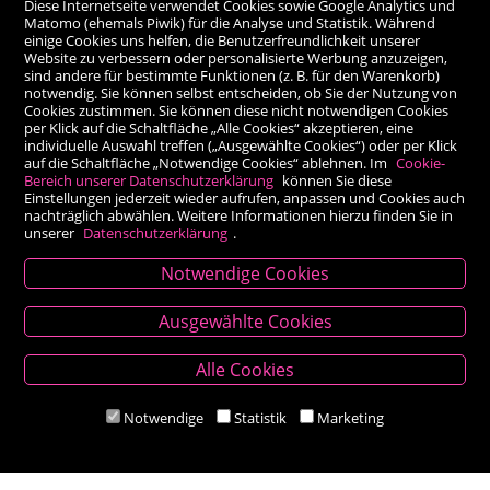
Diese Internetseite verwendet Cookies sowie Google Analytics und
Matomo (ehemals Piwik) für die Analyse und Statistik. Während
einige Cookies uns helfen, die Benutzerfreundlichkeit unserer
Website zu verbessern oder personalisierte Werbung anzuzeigen,
sind andere für bestimmte Funktionen (z. B. für den Warenkorb)
notwendig. Sie können selbst entscheiden, ob Sie der Nutzung von
Cookies zustimmen. Sie können diese nicht notwendigen Cookies
per Klick auf die Schaltfläche „Alle Cookies“ akzeptieren, eine
individuelle Auswahl treffen („Ausgewählte Cookies“) oder per Klick
auf die Schaltfläche „Notwendige Cookies“ ablehnen. Im
Cookie-
Bereich unserer Datenschutzerklärung
können Sie diese
Einstellungen jederzeit wieder aufrufen, anpassen und Cookies auch
nachträglich abwählen. Weitere Informationen hierzu finden Sie in
unserer
Datenschutzerklärung
.
Notwendige Cookies
Kontakt
Ausgewählte Cookies
Besold Buch-Papier
Alle Cookies
Hauptplatz 14, 9300 St. Veit an der Glan
T:
04212/2255
Notwendige
Statistik
Marketing
M:
bestellung@besold.at
www.besold.at