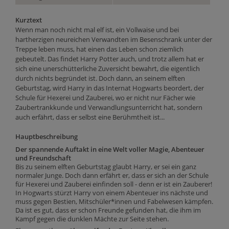
Kurztext
Wenn man noch nicht mal elf ist, ein Vollwaise und bei
hartherzigen neureichen Verwandten im Besenschrank unter der
Treppe leben muss, hat einen das Leben schon ziemlich
gebeutelt. Das findet Harry Potter auch, und trotz allem hat er
sich eine unerschütterliche Zuversicht bewahrt, die eigentlich
durch nichts begründet ist. Doch dann, an seinem elften
Geburtstag, wird Harry in das Internat Hogwarts beordert, der
Schule für Hexerei und Zauberei, wo er nicht nur Fächer wie
Zaubertrankkunde und Verwandlungsunterricht hat, sondern
auch erfährt, dass er selbst eine Berühmtheit ist...
Hauptbeschreibung
Der spannende Auftakt in eine Welt voller Magie, Abenteuer
und Freundschaft
Bis zu seinem elften Geburtstag glaubt Harry, er sei ein ganz
normaler Junge. Doch dann erfährt er, dass er sich an der Schule
für Hexerei und Zauberei einfinden soll - denn er ist ein Zauberer!
In Hogwarts stürzt Harry von einem Abenteuer ins nächste und
muss gegen Bestien, Mitschüler*innen und Fabelwesen kämpfen.
Da ist es gut, dass er schon Freunde gefunden hat, die ihm im
Kampf gegen die dunklen Mächte zur Seite stehen.