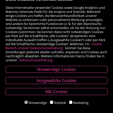
Diese Internetseite verwendet Cookies sowie Google Analytics und
Matomo (ehemals Piwik) für die Analyse und Statistik. Während
einige Cookies uns helfen, die Benutzerfreundlichkeit unserer
Website zu verbessern oder personalisierte Werbung anzuzeigen,
sind andere für bestimmte Funktionen (z. B. für den Warenkorb)
notwendig. Sie können selbst entscheiden, ob Sie der Nutzung von
Cookies zustimmen. Sie können diese nicht notwendigen Cookies
per Klick auf die Schaltfläche „Alle Cookies“ akzeptieren, eine
individuelle Auswahl treffen („Ausgewählte Cookies“) oder per Klick
auf die Schaltfläche „Notwendige Cookies“ ablehnen. Im
Cookie-
Bereich unserer Datenschutzerklärung
können Sie diese
Einstellungen jederzeit wieder aufrufen, anpassen und Cookies auch
nachträglich abwählen. Weitere Informationen hierzu finden Sie in
unserer
Datenschutzerklärung
.
Notwendige Cookies
Kontakt
Ausgewählte Cookies
Besold Buch-Papier
Alle Cookies
Hauptplatz 14, 9300 St. Veit an der Glan
T:
04212/2255
Notwendige
Statistik
Marketing
M:
bestellung@besold.at
www.besold.at