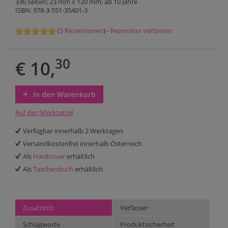
336 Seiten; 23 mm x 120 mm; ab 10 Jahre
ISBN: 978-3-551-35401-3
(
3 Rezensionen
) -
Rezension verfassen
30
€ 10,
in den Warenkorb
Auf den Merkzettel
Verfügbar innerhalb 2 Werktagen
Versandkostenfrei innerhalb Österreich
Als
Hardcover
erhältlich
Als
Taschenbuch
erhältlich
Zusatzinfo
Verfasser
Schlagworte
Produktsicherheit