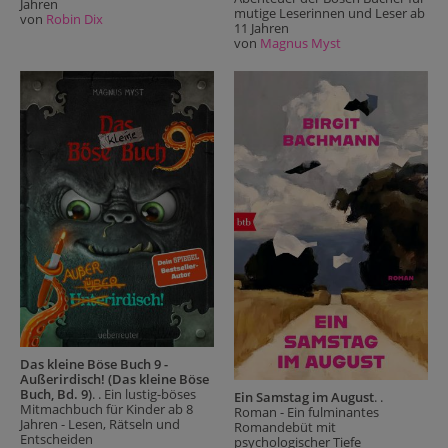
Jahren
mutige Leserinnen und Leser ab
von
Robin Dix
11 Jahren
von
Magnus Myst
Das kleine Böse Buch 9 -
Außerirdisch! (Das kleine Böse
Buch, Bd. 9)
. . Ein lustig-böses
Ein Samstag im August
. .
Mitmachbuch für Kinder ab 8
Roman - Ein fulminantes
Jahren - Lesen, Rätseln und
Romandebüt mit
Entscheiden
psychologischer Tiefe