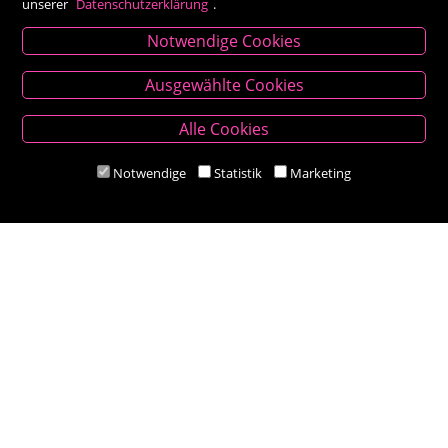
unserer
Datenschutzerklärung
.
Notwendige Cookies
Kontakt
Ausgewählte Cookies
Besold Buch-Papier
Alle Cookies
Hauptplatz 14, 9300 St. Veit an der Glan
T:
04212/2255
Notwendige
Statistik
Marketing
M:
bestellung@besold.at
www.besold.at
Öffnungszeiten
Mo-Fr 9.00 - 18.00 Uhr