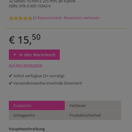
32 Seiten; 10 mm x 225 mm; ab 4 Jahre
ISBN: 978-3-505-15342-6
(
3 Rezensionen
) -
Rezension verfassen
50
€ 15,
in den Warenkorb
Auf den Merkzettel
Sofort verfügbar (2+ vorrätig)
Versandkostenfrei innerhalb Österreich
Zusatzinfo
Verfasser
Schlagworte
Produktsicherheit
Hauptbeschreibung