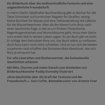
Ein Bilderbuch über die endlose kindliche Fantasie und eine
ungewöhnliche Freundschaft
In Herrn Dachs' fabelhafter Buchhandlung gibt es Bücher für alle
Tiere: Schmöker auf turmhohen Regalen für Giraffen, winzig
kleine Büchlein für Mäuse und eine Tiefseeabteilung mit Lektüre
für die Wasserbewohner. Aber als der kleine Fuchs Rory nach
einer Geschichte fragt, in der es um Piraten-Tintenfische,
Regenbogendrachen und Wunschbäume geht, muss Herr Dachs
zum ersten Mal in seinem Leben sagen: So ein Buch gibt es nicht.
Er schlägt dem betrübten Rory vor, das Buch selbst zu verfassen,
doch Rory kann noch nicht schreiben. Und so tun sich die beiden
zusammen und schaffen das fantasievollste Abenteuer, das sich
Rory je erträumt hat.
Für alle Leseratten und Bücherwürmer, die fantasievolle
Geschichten schätzen
Mit Witz, Charme und vielen Details zum Entdecken von
Bilderbuchkünstler Paddy Donnelly illustriert
»Eine Geschichte über die Kraft der Fantasie und der
Freundschaft.« - Eoin Colfer, Bestsellerautor von
Artemis Fowl