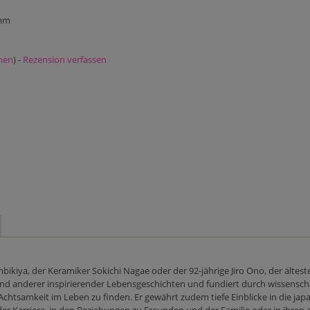
 mm
nen
) -
Rezension verfassen
bikiya, der Keramiker Sokichi Nagae oder der 92-jährige Jiro Ono, der ältest
d anderer inspirierender Lebensgeschichten und fundiert durch wissenschaf
 Achtsamkeit im Leben zu finden. Er gewährt zudem tiefe Einblicke in die japan