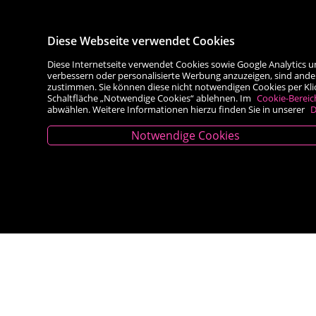
Diese Webseite verwendet Cookies
Diese Internetseite verwendet Cookies sowie Google Analytics u
verbessern oder personalisierte Werbung anzuzeigen, sind ande
zustimmen. Sie können diese nicht notwendigen Cookies per Klick 
Schaltfläche „Notwendige Cookies“ ablehnen. Im
Cookie-Bereic
abwählen. Weitere Informationen hierzu finden Sie in unserer
D
Notwendige Cookies
Kontakt
Besold Buch-Papier
Hauptplatz 14, 9300 St. Veit an der Glan
T:
04212/2255
M:
bestellung@besold.at
www.besold.at