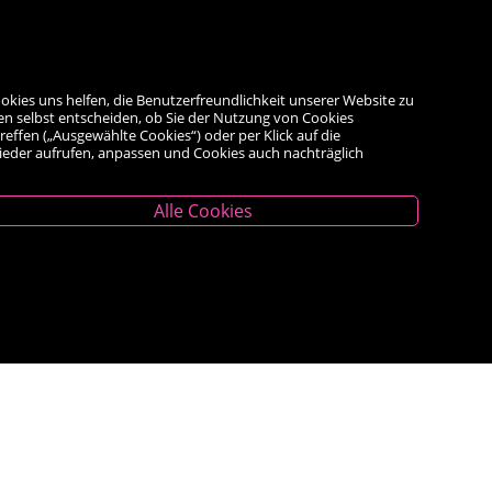
okies uns helfen, die Benutzerfreundlichkeit unserer Website zu
en selbst entscheiden, ob Sie der Nutzung von Cookies
reffen („Ausgewählte Cookies“) oder per Klick auf die
wieder aufrufen, anpassen und Cookies auch nachträglich
Alle Cookies
Unternehmen
Das Geschäft
Kontakt
Kauf auf Rechnung
AGB
Impressum
Widerrufsrecht
<VERTRAG WIDERRUFEN>
Datenschutz- und Cookieerklärung
Barrierefreiheitserklärung