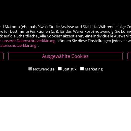
nd Matomo (ehemals Piwik) für die Analyse und Statistik. Während einige Co
re für bestimmte Funktionen (z. B. für den Warenkorb) notwendig. Sie könn
auf die Schaltfläche „Alle Cookies“ akzeptieren, eine individuelle Auswahl t
h unserer Datenschutzerklärung
können Sie diese Einstellungen jederzeit 
atenschutzerklärung
.
Ausgewählte Cookies
Öffnungszeiten
Notwendige
Statistik
Marketing
Mo-Fr 9.00 - 18.00 Uhr
Sa 8.30 - 12.30 Uhr
Zahlungsarten
Social Media