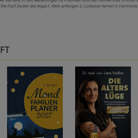
n der Karriere, in den Beziehungen zu Freunden und der Familie oder in ihren
. Die Fünf Säulen des ikigai:1. Klein anfangen 2. Loslassen lernen 3. Harmoni
FT