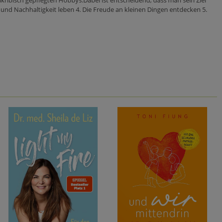
 akribisch gepflegten Hobbys.Dabei ist entscheidend, dass man sein Ziel
e und Nachhaltigkeit leben 4. Die Freude an kleinen Dingen entdecken 5.