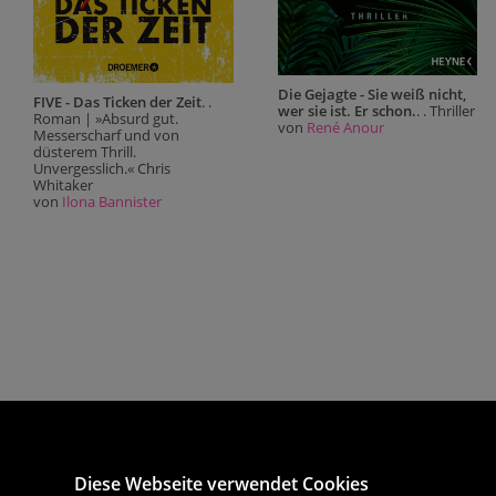
Die Gejagte - Sie weiß nicht,
FIVE - Das Ticken der Zeit
. .
wer sie ist. Er schon.
. . Thriller
Roman | »Absurd gut.
von
René Anour
Messerscharf und von
düsterem Thrill.
Unvergesslich.« Chris
Whitaker
von
Ilona Bannister
Diese Webseite verwendet Cookies