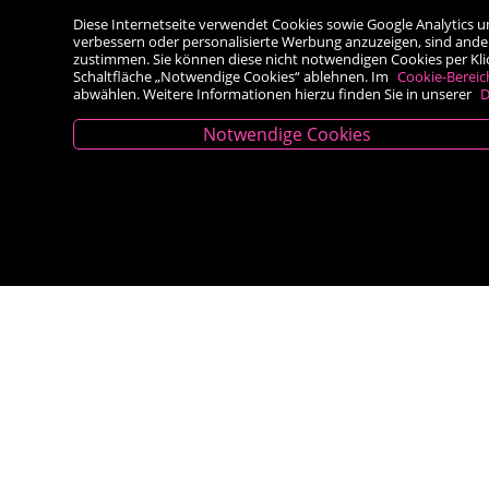
Diese Internetseite verwendet Cookies sowie Google Analytics u
verbessern oder personalisierte Werbung anzuzeigen, sind ande
zustimmen. Sie können diese nicht notwendigen Cookies per Klick 
Schaltfläche „Notwendige Cookies“ ablehnen. Im
Cookie-Bereic
abwählen. Weitere Informationen hierzu finden Sie in unserer
D
Notwendige Cookies
Kontakt
Besold Buch-Papier
Hauptplatz 14, 9300 St. Veit an der Glan
T:
04212/2255
M:
bestellung@besold.at
www.besold.at