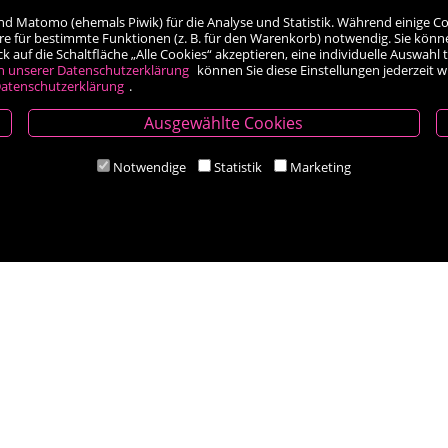
nd Matomo (ehemals Piwik) für die Analyse und Statistik. Während einige Co
re für bestimmte Funktionen (z. B. für den Warenkorb) notwendig. Sie könn
auf die Schaltfläche „Alle Cookies“ akzeptieren, eine individuelle Auswahl t
h unserer Datenschutzerklärung
können Sie diese Einstellungen jederzeit 
atenschutzerklärung
.
Ausgewählte Cookies
Öffnungszeiten
Notwendige
Statistik
Marketing
Mo-Fr 9.00 - 18.00 Uhr
Sa 8.30 - 12.30 Uhr
Zahlungsarten
Social Media