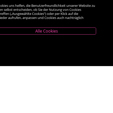
okies uns helfen, die Benutzerfreundlichkeit unserer Website zu
en selbst entscheiden, ob Sie der Nutzung von Cookies
reffen („Ausgewählte Cookies“) oder per Klick auf die
wieder aufrufen, anpassen und Cookies auch nachträglich
Alle Cookies
Unternehmen
Das Geschäft
Kontakt
Kauf auf Rechnung
AGB
Impressum
Widerrufsrecht
<VERTRAG WIDERRUFEN>
Datenschutz- und Cookieerklärung
Barrierefreiheitserklärung
Veranstaltungen
Bestseller
Newsletter Anmeldung