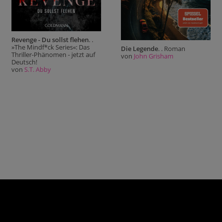
Revenge - Du sollst flehen
. .
»The Mindf*ck Series«: Das
Die Legende
. . Roman
Thriller-Phänomen - jetzt auf
von
John Grisham
Deutsch!
von
S.T. Abby