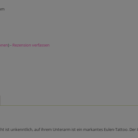
 mm
onen
) -
Rezension verfassen
cht ist unkenntlich, auf ihrem Unterarm ist ein markantes Eulen-Tattoo. Der 