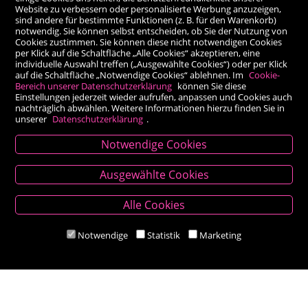
Website zu verbessern oder personalisierte Werbung anzuzeigen,
sind andere für bestimmte Funktionen (z. B. für den Warenkorb)
notwendig. Sie können selbst entscheiden, ob Sie der Nutzung von
Cookies zustimmen. Sie können diese nicht notwendigen Cookies
per Klick auf die Schaltfläche „Alle Cookies“ akzeptieren, eine
individuelle Auswahl treffen („Ausgewählte Cookies“) oder per Klick
auf die Schaltfläche „Notwendige Cookies“ ablehnen. Im
Cookie-
Bereich unserer Datenschutzerklärung
können Sie diese
Einstellungen jederzeit wieder aufrufen, anpassen und Cookies auch
nachträglich abwählen. Weitere Informationen hierzu finden Sie in
unserer
Datenschutzerklärung
.
Notwendige Cookies
Kontakt
Ausgewählte Cookies
Besold Buch-Papier
Alle Cookies
Hauptplatz 14, 9300 St. Veit an der Glan
T:
04212/2255
Notwendige
Statistik
Marketing
M:
bestellung@besold.at
www.besold.at