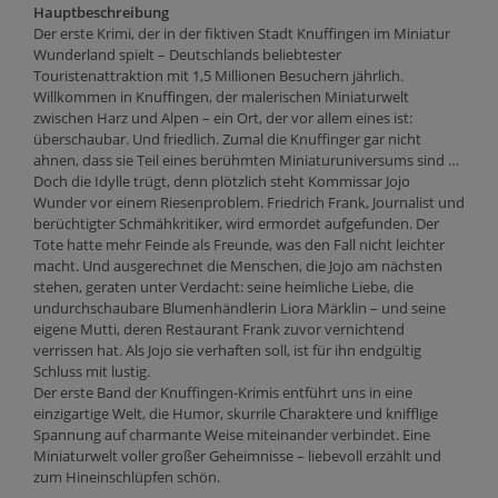
Hauptbeschreibung
Der erste Krimi, der in der fiktiven Stadt Knuffingen im Miniatur
Wunderland spielt – Deutschlands beliebtester
Touristenattraktion mit 1,5 Millionen Besuchern jährlich.
Willkommen in Knuffingen, der malerischen Miniaturwelt
zwischen Harz und Alpen – ein Ort, der vor allem eines ist:
überschaubar. Und friedlich. Zumal die Knuffinger gar nicht
ahnen, dass sie Teil eines berühmten Miniaturuniversums sind …
Doch die Idylle trügt, denn plötzlich steht Kommissar Jojo
Wunder vor einem Riesenproblem. Friedrich Frank, Journalist und
berüchtigter Schmähkritiker, wird ermordet aufgefunden. Der
Tote hatte mehr Feinde als Freunde, was den Fall nicht leichter
macht. Und ausgerechnet die Menschen, die Jojo am nächsten
stehen, geraten unter Verdacht: seine heimliche Liebe, die
undurchschaubare Blumenhändlerin Liora Märklin – und seine
eigene Mutti, deren Restaurant Frank zuvor vernichtend
verrissen hat. Als Jojo sie verhaften soll, ist für ihn endgültig
Schluss mit lustig.
Der erste Band der Knuffingen-Krimis entführt uns in eine
einzigartige Welt, die Humor, skurrile Charaktere und knifflige
Spannung auf charmante Weise miteinander verbindet. Eine
Miniaturwelt voller großer Geheimnisse – liebevoll erzählt und
zum Hineinschlüpfen schön.