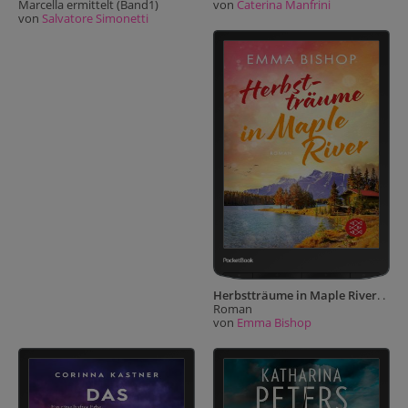
Marcella ermittelt (Band1)
von
Caterina Manfrini
von
Salvatore Simonetti
Herbstträume in Maple River
. .
Roman
von
Emma Bishop