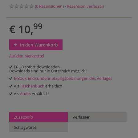
(
0 Rezensionen
) -
Rezension verfassen
99
€ 10,
in den Warenkorb
Auf den Merkzettel
EPUB sofort downloaden
Downloads sind nur in Österreich möglich!
E-Book Endkundennutzungsbedinungen des Verlages
Als
Taschenbuch
erhältlich
Als
Audio
erhältlich
Zusatzinfo
Verfasser
Schlagworte