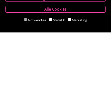
Besold Buch-Papier
Alle Cookies
Hauptplatz 14, 9300 St. Veit an der Glan
T:
04212/2255
Notwendige
Statistik
Marketing
M:
bestellung@besold.at
www.besold.at
Öffnungszeiten
Mo-Fr 9.00 - 18.00 Uhr
Sa 8.30 - 12.30 Uhr
Zahlungsarten