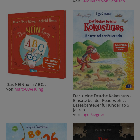
von
Ferdinand von Schirach
Das NEINhorn-ABC
. .
von
Marc-Uwe Kling
Der kleine Drache Kokosnuss -
Einsatz bei der Feuerwehr
. .
Leseabenteuer für Kinder ab 6
Jahren
von
Ingo Siegner