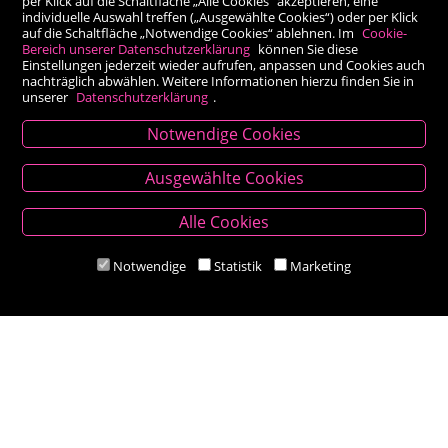
per Klick auf die Schaltfläche „Alle Cookies“ akzeptieren, eine
individuelle Auswahl treffen („Ausgewählte Cookies“) oder per Klick
auf die Schaltfläche „Notwendige Cookies“ ablehnen. Im
Cookie-
Bereich unserer Datenschutzerklärung
können Sie diese
Einstellungen jederzeit wieder aufrufen, anpassen und Cookies auch
nachträglich abwählen. Weitere Informationen hierzu finden Sie in
unserer
Datenschutzerklärung
.
Notwendige Cookies
Kontakt
Ausgewählte Cookies
Besold Buch-Papier
Alle Cookies
Hauptplatz 14, 9300 St. Veit an der Glan
T:
04212/2255
Notwendige
Statistik
Marketing
M:
bestellung@besold.at
www.besold.at