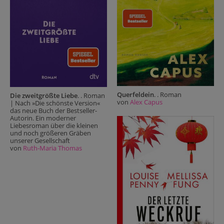
Querfeldein
. . Roman
Die zweitgrößte Liebe
. . Roman
von
Alex Capus
| Nach »Die schönste Version«
das neue Buch der Bestseller-
Autorin. Ein moderner
Liebesroman über die kleinen
und noch größeren Gräben
unserer Gesellschaft
von
Ruth-Maria Thomas