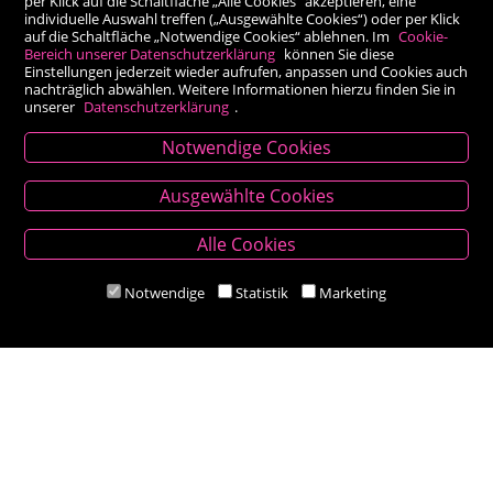
per Klick auf die Schaltfläche „Alle Cookies“ akzeptieren, eine
individuelle Auswahl treffen („Ausgewählte Cookies“) oder per Klick
auf die Schaltfläche „Notwendige Cookies“ ablehnen. Im
Cookie-
Bereich unserer Datenschutzerklärung
können Sie diese
Einstellungen jederzeit wieder aufrufen, anpassen und Cookies auch
nachträglich abwählen. Weitere Informationen hierzu finden Sie in
unserer
Datenschutzerklärung
.
Notwendige Cookies
Kontakt
Ausgewählte Cookies
Besold Buch-Papier
Alle Cookies
Hauptplatz 14, 9300 St. Veit an der Glan
T:
04212/2255
Notwendige
Statistik
Marketing
M:
bestellung@besold.at
www.besold.at