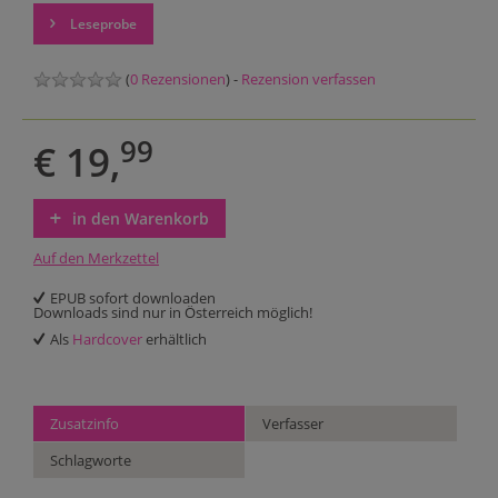
Leseprobe
(
0 Rezensionen
) -
Rezension verfassen
99
€ 19,
in den Warenkorb
Auf den Merkzettel
EPUB sofort downloaden
Downloads sind nur in Österreich möglich!
Als
Hardcover
erhältlich
Zusatzinfo
Verfasser
Schlagworte