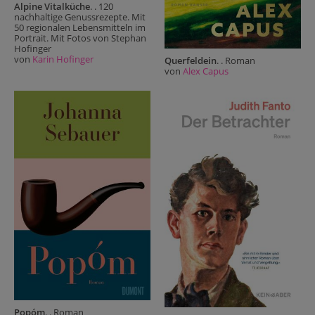
Alpine Vitalküche
. . 120
nachhaltige Genussrezepte. Mit
50 regionalen Lebensmitteln im
Portrait. Mit Fotos von Stephan
Hofinger
von
Karin Hofinger
Querfeldein
. . Roman
von
Alex Capus
Popóm
. . Roman