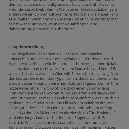
dem ein Leben endet - völlig unerwartet, viel zu früh. Als seine
Freundin stirbt, bleibt Kennis Welt stehen. Doch das Leben geht
einfach weiter, ob man will oder nicht. Nicht mal die Trauer kann
es aufhalten. Wann hört ein Ende wirklich auf, und wo fängt man
selbst wieder an? Was, wenn der Neuanfang so leise
daherkommt, dass man ihn überhört?
Hauptbeschreibung
Eine Klingel mit vier Namen: Paul hat das Tennisspielen
aufgegeben und nichts Neues angefangen. Elif redet dauernd,
fragt, nervt, lacht, als würde sie einen schon ewig kennen. Julia ist
so leise, dass man nicht weiß, ob sie zu Hause ist. Und Kenni? Er
weiß selbst nicht, was er in Wien will. Er musste einfach weg. Von
den Leuten, die in ihm den Typen sehen, der er war, bevor er der
wurde, dessen Freundin bei einem Autounfall gestorben ist. Ihre
letzte Reise, ohne ihn. Obwohl sie doch einen Sommer lang
Frankreich entdecken wollten. Wider Erwarten wird die WG für
Kenni zur neuen Heimat. Das Leben geht einfach weiter. Auch die
geplante Reise findet statt - mit Elif auf dem Beifahrersitz, was
keine gute Idee ist. Zehn Jahre später, Kenni steht am Anfang
seiner Karriere als Maler, treffen die vier sich in Zürich wieder. Es
wird eine lange, laute Nacht, die lauter Fragen aufwirft. Erst
zurück in Wien, aus Kenni ist inzwischen ein renommierter
Künstler in den Vierzigern geworden, beginnt mit einem kurzen