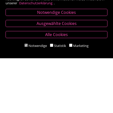
unserer
Datenschutzerklärung
.
Notwendige Cookies
Kontakt
Ausgewählte Cookies
Besold Buch-Papier
Alle Cookies
Hauptplatz 14, 9300 St. Veit an der Glan
T:
04212/2255
Notwendige
Statistik
Marketing
M:
bestellung@besold.at
www.besold.at
Öffnungszeiten
Mo-Fr 9.00 - 18.00 Uhr