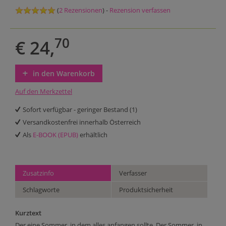
(
2 Rezensionen
) -
Rezension verfassen
70
€ 24,
in den Warenkorb
Auf den Merkzettel
Sofort verfügbar - geringer Bestand (1)
Versandkostenfrei innerhalb Österreich
Als
E-BOOK (EPUB)
erhältlich
Zusatzinfo
Verfasser
Schlagworte
Produktsicherheit
Kurztext
Der eine Sommer, in dem alles anfangen sollte. Der Sommer, in