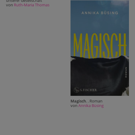
unserer Gesellschaft
von
Ruth-Maria Thomas
Magisch
. . Roman
von
Annika Büsing