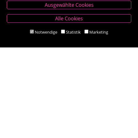
Ausgewählte Cookies
Besold Buch-Papier
Alle Cookies
Hauptplatz 14, 9300 St. Veit an der Glan
T:
04212/2255
Notwendige
Statistik
Marketing
M:
bestellung@besold.at
www.besold.at
Öffnungszeiten
Mo-Fr 9.00 - 18.00 Uhr
Sa 8.30 - 12.30 Uhr