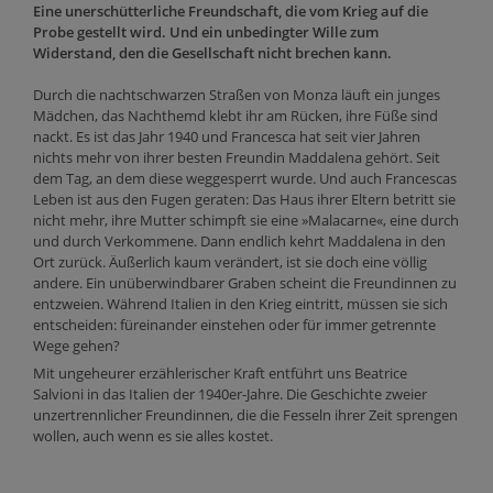
Eine unerschütterliche Freundschaft, die vom Krieg auf die
Probe gestellt wird. Und ein unbedingter Wille zum
Widerstand, den die Gesellschaft nicht brechen kann.
Durch die nachtschwarzen Straßen von Monza läuft ein junges
Mädchen, das Nachthemd klebt ihr am Rücken, ihre Füße sind
nackt. Es ist das Jahr 1940 und Francesca hat seit vier Jahren
nichts mehr von ihrer besten Freundin Maddalena gehört. Seit
dem Tag, an dem diese weggesperrt wurde. Und auch Francescas
Leben ist aus den Fugen geraten: Das Haus ihrer Eltern betritt sie
nicht mehr, ihre Mutter schimpft sie eine »Malacarne«, eine durch
und durch Verkommene. Dann endlich kehrt Maddalena in den
Ort zurück. Äußerlich kaum verändert, ist sie doch eine völlig
andere. Ein unüberwindbarer Graben scheint die Freundinnen zu
entzweien. Während Italien in den Krieg eintritt, müssen sie sich
entscheiden: füreinander einstehen oder für immer getrennte
Wege gehen?
Mit ungeheurer erzählerischer Kraft entführt uns Beatrice
Salvioni in das Italien der 1940er-Jahre. Die Geschichte zweier
unzertrennlicher Freundinnen, die die Fesseln ihrer Zeit sprengen
wollen, auch wenn es sie alles kostet.