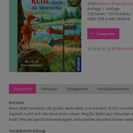
2026
Kosmos (Franckh-K
Auflage: 1. Auflage
128 Seiten; 120 Farbabb.;
ISBN: 978-3-440-18428-8
Leseprobe
(
0 Rezensio
Zusatzinfo
Verfasser
Schlagworte
Produktsicherheit
Kurztext
Maus Matti entdeckt die große, weite Welt und wandert durch verschied
Kapitels sucht sich das Kind einen neuen Weg für Matti aus: Erkundet
Park? Wie die Geschichte weitergeht, entscheidet das Kind immer wied
Hauptbeschreibung