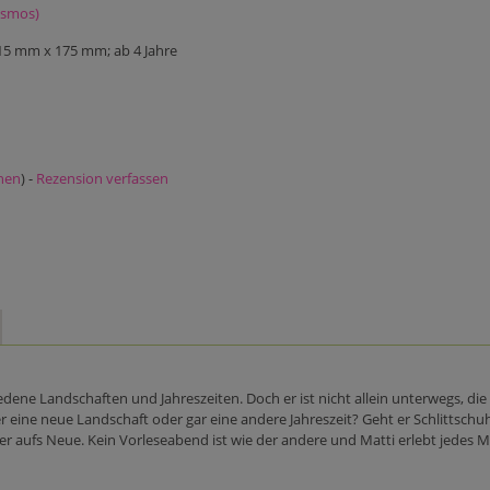
osmos)
 15 mm x 175 mm; ab 4 Jahre
nen
) -
Rezension verfassen
ene Landschaften und Jahreszeiten. Doch er ist nicht allein unterwegs, die
 er eine neue Landschaft oder gar eine andere Jahreszeit? Geht er Schlitts
er aufs Neue. Kein Vorleseabend ist wie der andere und Matti erlebt jedes 