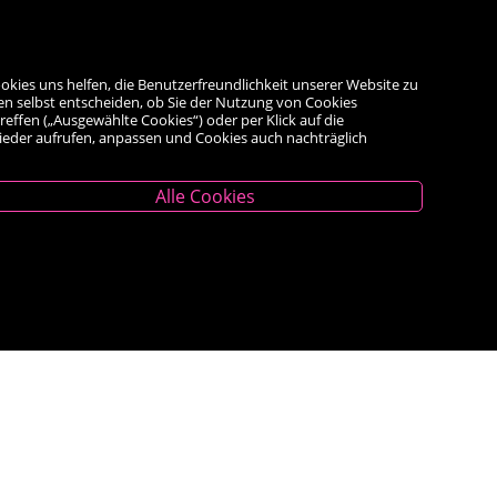
okies uns helfen, die Benutzerfreundlichkeit unserer Website zu
en selbst entscheiden, ob Sie der Nutzung von Cookies
reffen („Ausgewählte Cookies“) oder per Klick auf die
wieder aufrufen, anpassen und Cookies auch nachträglich
Alle Cookies
Unternehmen
Das Geschäft
Kontakt
Kauf auf Rechnung
AGB
Impressum
Widerrufsrecht
<VERTRAG WIDERRUFEN>
Datenschutz- und Cookieerklärung
Barrierefreiheitserklärung
Veranstaltungen