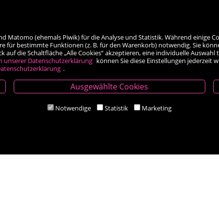
nd Matomo (ehemals Piwik) für die Analyse und Statistik. Während einige Co
re für bestimmte Funktionen (z. B. für den Warenkorb) notwendig. Sie könn
auf die Schaltfläche „Alle Cookies“ akzeptieren, eine individuelle Auswahl t
h unserer Datenschutzerklärung
können Sie diese Einstellungen jederzeit 
atenschutzerklärung
.
Ausgewählte Cookies
Öffnungszeiten
Notwendige
Statistik
Marketing
Mo-Fr 9.00 - 18.00 Uhr
Sa 8.30 - 12.30 Uhr
Zahlungsarten
Social Media