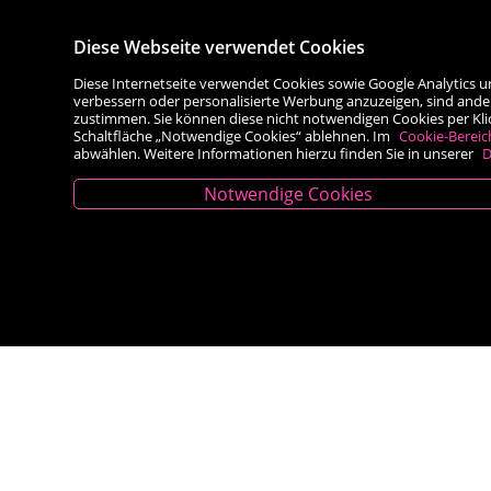
Diese Webseite verwendet Cookies
Diese Internetseite verwendet Cookies sowie Google Analytics u
verbessern oder personalisierte Werbung anzuzeigen, sind ande
zustimmen. Sie können diese nicht notwendigen Cookies per Klick 
Schaltfläche „Notwendige Cookies“ ablehnen. Im
Cookie-Bereic
abwählen. Weitere Informationen hierzu finden Sie in unserer
D
Notwendige Cookies
Kontakt
Besold Buch-Papier
Hauptplatz 14, 9300 St. Veit an der Glan
T:
04212/2255
M:
bestellung@besold.at
www.besold.at