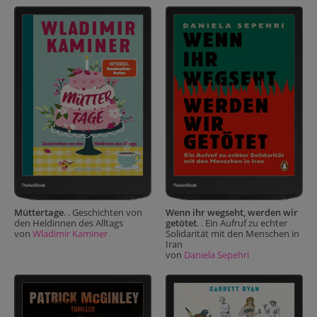
Müttertage
. . Geschichten von
Wenn ihr wegseht, werden wir
den Heldinnen des Alltags
getötet
. . Ein Aufruf zu echter
von
Wladimir Kaminer
Solidarität mit den Menschen in
Iran
von
Daniela Sepehri