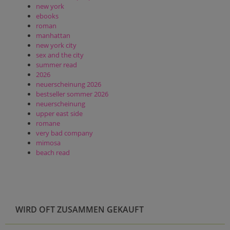
new york
ebooks
roman
manhattan
new york city
sex and the city
summer read
2026
neuerscheinung 2026
bestseller sommer 2026
neuerscheinung
upper east side
romane
very bad company
mimosa
beach read
WIRD OFT ZUSAMMEN GEKAUFT