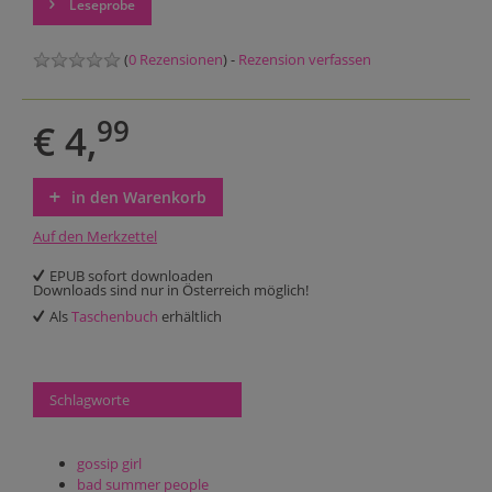
Leseprobe
(
0 Rezensionen
) -
Rezension verfassen
99
€ 4,
in den Warenkorb
Auf den Merkzettel
EPUB sofort downloaden
Downloads sind nur in Österreich möglich!
Als
Taschenbuch
erhältlich
Schlagworte
gossip girl
bad summer people