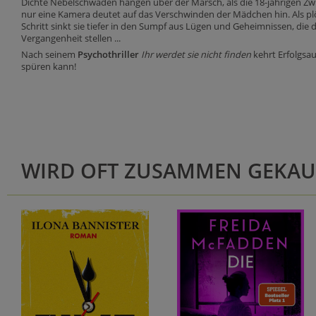
Dichte Nebelschwaden hängen über der Marsch, als die 18-jährigen Zwil
nur eine Kamera deutet auf das Verschwinden der Mädchen hin. Als plö
Schritt sinkt sie tiefer in den Sumpf aus Lügen und Geheimnissen, di
Vergangenheit stellen ...
Nach seinem
Psychothriller
Ihr werdet sie nicht finden
kehrt Erfolgsa
spüren kann!
WIRD OFT ZUSAMMEN GEKAU