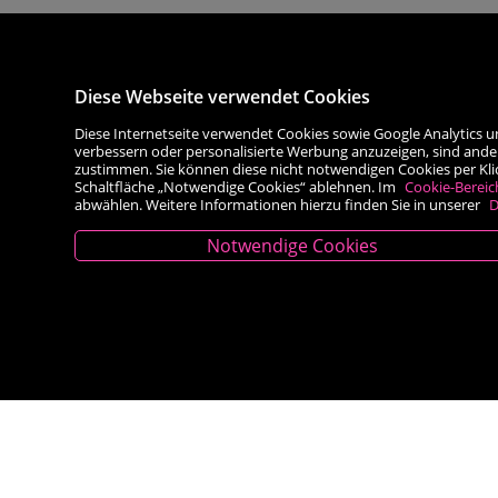
Diese Webseite verwendet Cookies
Diese Internetseite verwendet Cookies sowie Google Analytics u
verbessern oder personalisierte Werbung anzuzeigen, sind ande
zustimmen. Sie können diese nicht notwendigen Cookies per Klick 
Schaltfläche „Notwendige Cookies“ ablehnen. Im
Cookie-Bereic
abwählen. Weitere Informationen hierzu finden Sie in unserer
D
Notwendige Cookies
Kontakt
Besold Buch-Papier
Hauptplatz 14, 9300 St. Veit an der Glan
T:
04212/2255
M:
bestellung@besold.at
www.besold.at