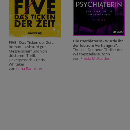
Die Psychiaterin - Wurde ihr
FIVE - Das Ticken der Zeit
. .
der Job zum Verhängnis?
. .
Roman | »Absurd gut.
Thriller - Der neue Thriller der
Messerscharf und von
Weltbestsellerautorin
düsterem Thrill.
von
Freida McFadden
Unvergesslich.« Chris
Whitaker
von
Ilona Bannister