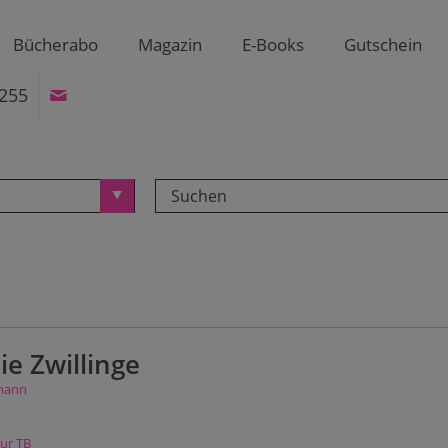
Bücherabo
Magazin
E-Books
Gutschein
255
e Zwillinge
mann
ur TB