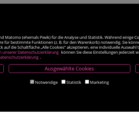
nd Matomo (ehemals Piwik) für die Analyse und Statistik. Während einige Co
re für bestimmte Funktionen (z. B. für den Warenkorb) notwendig. Sie könn
auf die Schaltfläche „Alle Cookies“ akzeptieren, eine individuelle Auswahl t
h unserer Datenschutzerklärung
können Sie diese Einstellungen jederzeit 
atenschutzerklärung
.
Ausgewählte Cookies
Öffnungszeiten
Notwendige
Statistik
Marketing
Mo-Fr 9.00 - 18.00 Uhr
Sa 8.30 - 12.30 Uhr
Zahlungsarten
Social Media