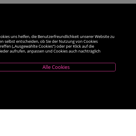
okies uns helfen, die Benutzerfreundlichkeit unserer Website zu
en selbst entscheiden, ob Sie der Nutzung von Cookies
reffen („Ausgewählte Cookies“) oder per Klick auf die
wieder aufrufen, anpassen und Cookies auch nachträglich
Alle Cookies
Unternehmen
Das Geschäft
Kontakt
Kauf auf Rechnung
AGB
Impressum
Widerrufsrecht
<VERTRAG WIDERRUFEN>
Datenschutz- und Cookieerklärung