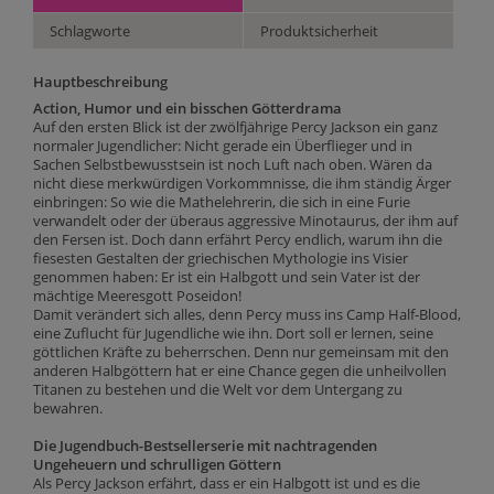
Schlagworte
Produktsicherheit
Hauptbeschreibung
Action, Humor und ein bisschen Götterdrama
Auf den ersten Blick ist der zwölfjährige Percy Jackson ein ganz
normaler Jugendlicher: Nicht gerade ein Überflieger und in
Sachen Selbstbewusstsein ist noch Luft nach oben. Wären da
nicht diese merkwürdigen Vorkommnisse, die ihm ständig Ärger
einbringen: So wie die Mathelehrerin, die sich in eine Furie
verwandelt oder der überaus aggressive Minotaurus, der ihm auf
den Fersen ist. Doch dann erfährt Percy endlich, warum ihn die
fiesesten Gestalten der griechischen Mythologie ins Visier
genommen haben: Er ist ein Halbgott und sein Vater ist der
mächtige Meeresgott Poseidon!
Damit verändert sich alles, denn Percy muss ins Camp Half-Blood,
eine Zuflucht für Jugendliche wie ihn. Dort soll er lernen, seine
göttlichen Kräfte zu beherrschen. Denn nur gemeinsam mit den
anderen Halbgöttern hat er eine Chance gegen die unheilvollen
Titanen zu bestehen und die Welt vor dem Untergang zu
bewahren.
Die Jugendbuch-Bestsellerserie mit nachtragenden
Ungeheuern und schrulligen Göttern
Als Percy Jackson erfährt, dass er ein Halbgott ist und es die