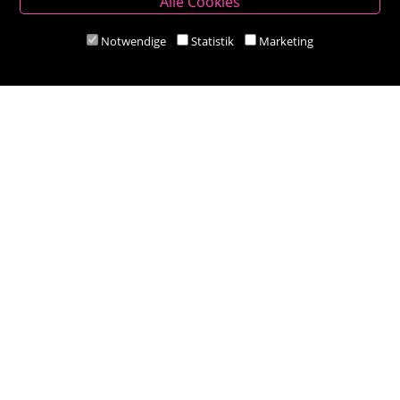
Alle Cookies
Hauptplatz 14, 9300 St. Veit an der Glan
T:
04212/2255
Notwendige
Statistik
Marketing
M:
bestellung@besold.at
www.besold.at
Öffnungszeiten
Mo-Fr 9.00 - 18.00 Uhr
Sa 8.30 - 12.30 Uhr
Zahlungsarten