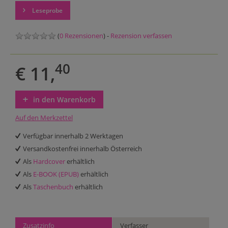
Leseprobe
(
0 Rezensionen
) -
Rezension verfassen
40
€ 11,
in den Warenkorb
Auf den Merkzettel
Verfügbar innerhalb 2 Werktagen
Versandkostenfrei innerhalb Österreich
Als
Hardcover
erhältlich
Als
E-BOOK (EPUB)
erhältlich
Als
Taschenbuch
erhältlich
Zusatzinfo
Verfasser