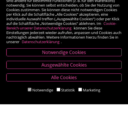
sind andere für bestimmte Funktionen (z. B. für den Warenkorb)
notwendig. Sie können selbst entscheiden, ob Sie der Nutzung von
Cookies zustimmen. Sie können diese nicht notwendigen Cookies
per Klick auf die Schaltfläche „Alle Cookies“ akzeptieren, eine
individuelle Auswahl treffen („Ausgewählte Cookies“) oder per Klick
auf die Schaltfläche „Notwendige Cookies“ ablehnen. Im
Cookie-
Bereich unserer Datenschutzerklärung
können Sie diese
Einstellungen jederzeit wieder aufrufen, anpassen und Cookies auch
nachträglich abwählen. Weitere Informationen hierzu finden Sie in
unserer
Datenschutzerklärung
.
Notwendige Cookies
Kontakt
Ausgewählte Cookies
Besold Buch-Papier
Alle Cookies
Hauptplatz 14, 9300 St. Veit an der Glan
T:
04212/2255
Notwendige
Statistik
Marketing
M:
bestellung@besold.at
www.besold.at