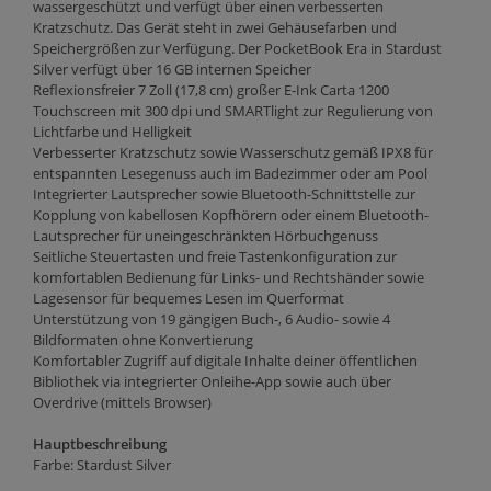
wassergeschützt und verfügt über einen verbesserten
Kratzschutz. Das Gerät steht in zwei Gehäusefarben und
Speichergrößen zur Verfügung. Der PocketBook Era in Stardust
Silver verfügt über 16 GB internen Speicher
Reflexionsfreier 7 Zoll (17,8 cm) großer E-Ink Carta 1200
Touchscreen mit 300 dpi und SMARTlight zur Regulierung von
Lichtfarbe und Helligkeit
Verbesserter Kratzschutz sowie Wasserschutz gemäß IPX8 für
entspannten Lesegenuss auch im Badezimmer oder am Pool
Integrierter Lautsprecher sowie Bluetooth-Schnittstelle zur
Kopplung von kabellosen Kopfhörern oder einem Bluetooth-
Lautsprecher für uneingeschränkten Hörbuchgenuss
Seitliche Steuertasten und freie Tastenkonfiguration zur
komfortablen Bedienung für Links- und Rechtshänder sowie
Lagesensor für bequemes Lesen im Querformat
Unterstützung von 19 gängigen Buch-, 6 Audio- sowie 4
Bildformaten ohne Konvertierung
Komfortabler Zugriff auf digitale Inhalte deiner öffentlichen
Bibliothek via integrierter Onleihe-App sowie auch über
Overdrive (mittels Browser)
Hauptbeschreibung
Farbe: Stardust Silver