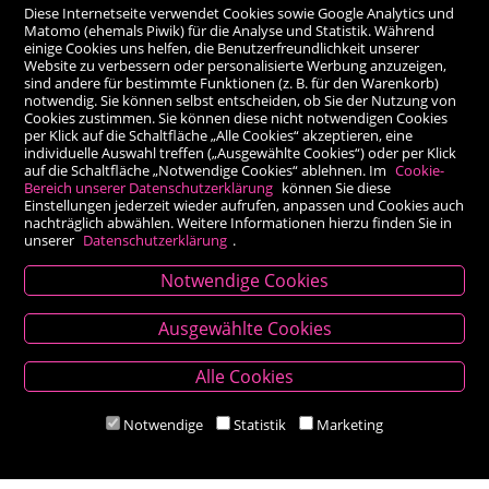
Diese Internetseite verwendet Cookies sowie Google Analytics und
Matomo (ehemals Piwik) für die Analyse und Statistik. Während
einige Cookies uns helfen, die Benutzerfreundlichkeit unserer
Website zu verbessern oder personalisierte Werbung anzuzeigen,
sind andere für bestimmte Funktionen (z. B. für den Warenkorb)
notwendig. Sie können selbst entscheiden, ob Sie der Nutzung von
Cookies zustimmen. Sie können diese nicht notwendigen Cookies
per Klick auf die Schaltfläche „Alle Cookies“ akzeptieren, eine
individuelle Auswahl treffen („Ausgewählte Cookies“) oder per Klick
auf die Schaltfläche „Notwendige Cookies“ ablehnen. Im
Cookie-
Bereich unserer Datenschutzerklärung
können Sie diese
Einstellungen jederzeit wieder aufrufen, anpassen und Cookies auch
nachträglich abwählen. Weitere Informationen hierzu finden Sie in
unserer
Datenschutzerklärung
.
Notwendige Cookies
Kontakt
Ausgewählte Cookies
Besold Buch-Papier
Alle Cookies
Hauptplatz 14, 9300 St. Veit an der Glan
T:
04212/2255
Notwendige
Statistik
Marketing
M:
bestellung@besold.at
www.besold.at