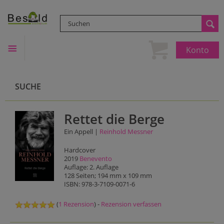
Konto
SUCHE
Rettet die Berge
Ein Appell |
Reinhold Messner
Hardcover
2019
Benevento
Auflage: 2. Auflage
128 Seiten; 194 mm x 109 mm
ISBN: 978-3-7109-0071-6
(
1 Rezension
) -
Rezension verfassen