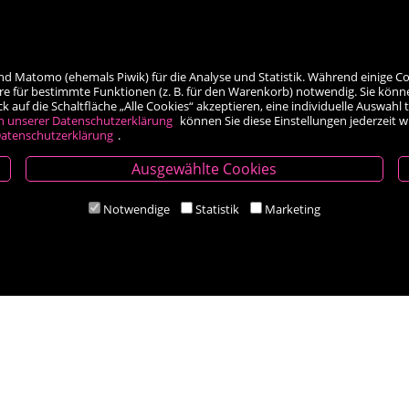
nd Matomo (ehemals Piwik) für die Analyse und Statistik. Während einige Co
re für bestimmte Funktionen (z. B. für den Warenkorb) notwendig. Sie könn
auf die Schaltfläche „Alle Cookies“ akzeptieren, eine individuelle Auswahl t
h unserer Datenschutzerklärung
können Sie diese Einstellungen jederzeit 
atenschutzerklärung
.
Ausgewählte Cookies
Öffnungszeiten
Notwendige
Statistik
Marketing
Mo-Fr 9.00 - 18.00 Uhr
Sa 8.30 - 12.30 Uhr
Zahlungsarten
Social Media