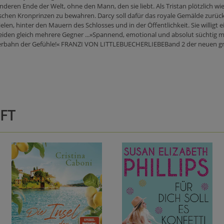
ren Ende der Welt, ohne den Mann, den sie liebt. Als Tristan plötzlich wieder
ischen Kronprinzen zu bewahren. Darcy soll dafür das royale Gemälde zurüc
ielen, hinter den Mauern des Schlosses und in der Öffentlichkeit. Sie willigt 
beiden gleich mehrere Gegner ...»Spannend, emotional und absolut süchtig 
 Achterbahn der Gefühle!« FRANZI VON LITTLEBUECHERLIEBEBand 2 der neuen gr
FT