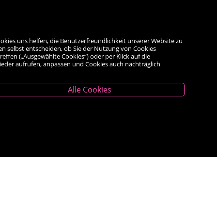
okies uns helfen, die Benutzerfreundlichkeit unserer Website zu
en selbst entscheiden, ob Sie der Nutzung von Cookies
reffen („Ausgewählte Cookies“) oder per Klick auf die
wieder aufrufen, anpassen und Cookies auch nachträglich
Alle Cookies
Unternehmen
Das Geschäft
Kontakt
Kauf auf Rechnung
AGB
Impressum
Widerrufsrecht
<VERTRAG WIDERRUFEN>
Datenschutz- und Cookieerklärung
Barrierefreiheitserklärung