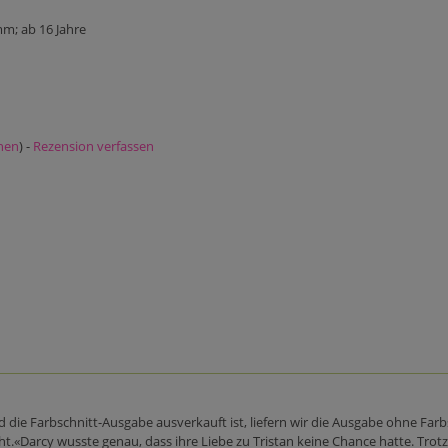
m; ab 16 Jahre
nen
) -
Rezension verfassen
d die Farbschnitt-Ausgabe ausverkauft ist, liefern wir die Ausgabe ohne Far
t.«Darcy wusste genau, dass ihre Liebe zu Tristan keine Chance hatte. Trotzde