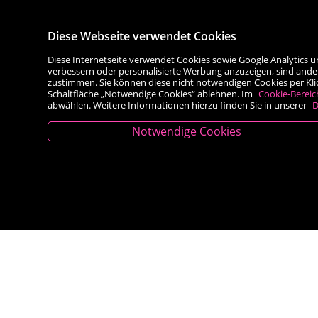
Diese Webseite verwendet Cookies
Diese Internetseite verwendet Cookies sowie Google Analytics u
verbessern oder personalisierte Werbung anzuzeigen, sind ande
zustimmen. Sie können diese nicht notwendigen Cookies per Klick 
Schaltfläche „Notwendige Cookies“ ablehnen. Im
Cookie-Bereic
abwählen. Weitere Informationen hierzu finden Sie in unserer
D
Notwendige Cookies
Kontakt
Besold Buch-Papier
Hauptplatz 14, 9300 St. Veit an der Glan
T:
04212/2255
M:
bestellung@besold.at
www.besold.at