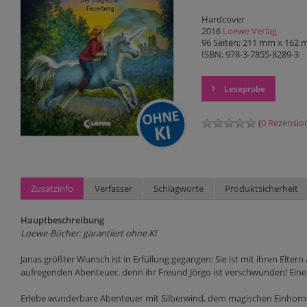
Hardcover
2016
Loewe Verlag
96 Seiten; 211 mm x 162 m
ISBN: 978-3-7855-8289-3
Leseprobe
(
0 Rezensio
Zusatzinfo
Verfasser
Schlagworte
Produktsicherheit
Hauptbeschreibung
Loewe-Bücher: garantiert ohne KI
Janas größter Wunsch ist in Erfüllung gegangen: Sie ist mit ihren Elte
aufregenden Abenteuer, denn ihr Freund Jörgo ist verschwunden! Eine S
Erlebe wunderbare Abenteuer mit Silberwind, dem magischen Einhorn