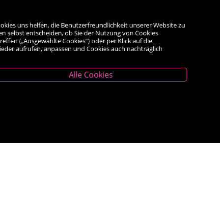
okies uns helfen, die Benutzerfreundlichkeit unserer Website zu
en selbst entscheiden, ob Sie der Nutzung von Cookies
reffen („Ausgewählte Cookies“) oder per Klick auf die
wieder aufrufen, anpassen und Cookies auch nachträglich
Alle Cookies
Unternehmen
Das Geschäft
Kontakt
Kauf auf Rechnung
AGB
Impressum
Widerrufsrecht
<VERTRAG WIDERRUFEN>
Datenschutz- und Cookieerklärung
Barrierefreiheitserklärung
Veranstaltungen
Bestseller