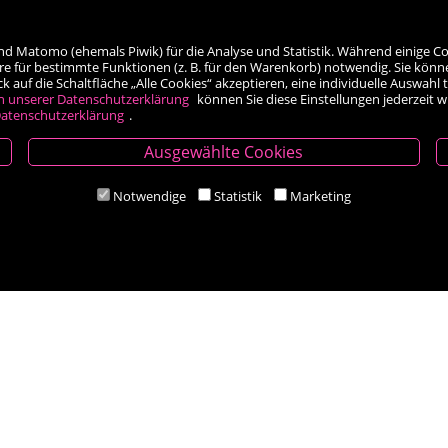
nd Matomo (ehemals Piwik) für die Analyse und Statistik. Während einige Co
re für bestimmte Funktionen (z. B. für den Warenkorb) notwendig. Sie könn
auf die Schaltfläche „Alle Cookies“ akzeptieren, eine individuelle Auswahl t
h unserer Datenschutzerklärung
können Sie diese Einstellungen jederzeit 
atenschutzerklärung
.
Ausgewählte Cookies
Öffnungszeiten
Notwendige
Statistik
Marketing
Mo-Fr 9.00 - 18.00 Uhr
Sa 8.30 - 12.30 Uhr
Zahlungsarten
Social Media