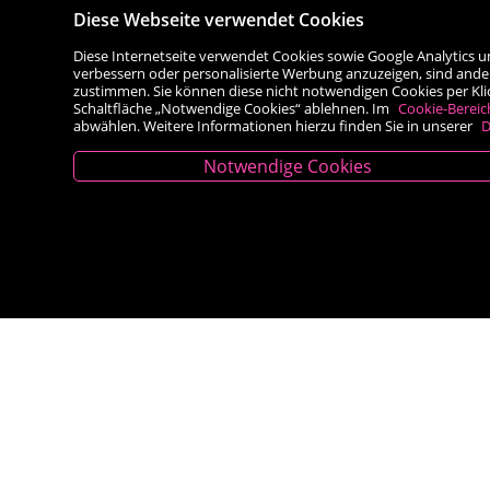
Diese Webseite verwendet Cookies
Diese Internetseite verwendet Cookies sowie Google Analytics u
verbessern oder personalisierte Werbung anzuzeigen, sind ande
zustimmen. Sie können diese nicht notwendigen Cookies per Klick 
Schaltfläche „Notwendige Cookies“ ablehnen. Im
Cookie-Bereic
abwählen. Weitere Informationen hierzu finden Sie in unserer
D
Notwendige Cookies
Kontakt
Besold Buch-Papier
Hauptplatz 14, 9300 St. Veit an der Glan
T:
04212/2255
M:
bestellung@besold.at
www.besold.at