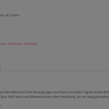
m; ab 7 Jahre
nen
) -
Rezension verfassen
rn auf den Reiterhof ihrer Oma gezogen und kann nun jeden Tag bei ihrem Ein
pur führt Jana und Silberwind zum alten Feuerberg, der ein lang gehütetes G
!