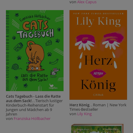
von
Alex Capus
Cats Tagebuch - Lass die Ratte
aus dem Sack!
. . Tierisch lustiger
Herz König
. . Roman | New York
Kinderbuch-Reihenstart für
Times-Bestseller
Jungen und Mädchen ab 9
von
Lily King
Jahren
von
Franziska Höllbacher