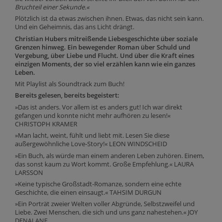
Bruchteil einer Sekunde.«
Plötzlich ist da etwas zwischen ihnen. Etwas, das nicht sein kann.
Und ein Geheimnis, das ans Licht drängt.
Christian Hubers mitreißende Liebesgeschichte über soziale
Grenzen hinweg. Ein bewegender Roman über Schuld und
Vergebung, über Liebe und Flucht. Und über die Kraft eines
einzigen Moments, der so viel erzählen kann wie ein ganzes
Leben.
Mit Playlist als Soundtrack zum Buch!
Bereits gelesen, bereits begeistert:
»Das ist anders. Vor allem ist es anders gut! Ich war direkt
gefangen und konnte nicht mehr aufhören zu lesen!«
CHRISTOPH KRAMER
»Man lacht, weint, fühlt und liebt mit. Lesen Sie diese
außergewöhnliche Love-Story!« LEON WINDSCHEID
»Ein Buch, als würde man einem anderen Leben zuhören. Einem,
das sonst kaum zu Wort kommt. Große Empfehlung.« LAURA
LARSSON
»Keine typische Großstadt-Romanze, sondern eine echte
Geschichte, die einen einsaugt.« TAHSIM DURGUN
»Ein Porträt zweier Welten voller Abgründe, Selbstzweifel und
Liebe. Zwei Menschen, die sich und uns ganz nahestehen.« JOY
DENALANE