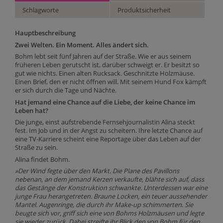
Schlagworte
Produktsicherheit
Hauptbeschreibung
Zwei Welten. Ein Moment. Alles ändert sich.
Bohm lebt seit fünf Jahren auf der Straße. Wie er aus seinem
früheren Leben gerutscht ist, darüber schweigt er. Er besitzt so
gut wie nichts. Einen alten Rucksack. Geschnitzte Holzmäuse.
Einen Brief, den er nicht öffnen will. Mit seinem Hund Fox kämpft
er sich durch die Tage und Nächte.
Hat jemand eine Chance auf die Liebe, der keine Chance im
Leben hat?
Die junge, einst aufstrebende Fernsehjournalistin Alina steckt
fest. Im Job und in der Angst zu scheitern. Ihre letzte Chance auf
eine TV-Karriere scheint eine Reportage über das Leben auf der
Straße zu sein.
Alina findet Bohm.
»Der Wind fegte über den Markt. Die Plane des Pavillons
nebenan, an dem jemand Kerzen verkaufte, blähte sich auf, dass
das Gestänge der Konstruktion schwankte. Unterdessen war eine
junge Frau herangetreten. Braune Locken, ein teuer aussehender
Mantel. Augenringe, die durch ihr Make-up schimmerten. Sie
beugte sich vor, griff sich eine von Bohms Holzmäusen und legte
sie wieder zurück. Dabei streifte ihr Blick den von Bohm für den