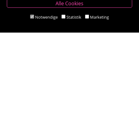
Alle Cookies
Hauptplatz 14, 9300 St. Veit an der Glan
T:
04212/2255
Notwendige
Statistik
Marketing
M:
bestellung@besold.at
www.besold.at
Öffnungszeiten
Mo-Fr 9.00 - 18.00 Uhr
Sa 8.30 - 12.30 Uhr
Zahlungsarten