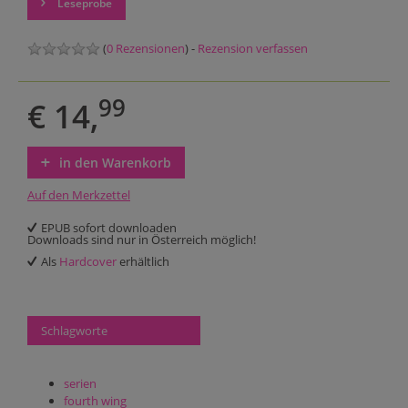
Leseprobe
(
0 Rezensionen
) -
Rezension verfassen
99
€ 14,
in den Warenkorb
Auf den Merkzettel
EPUB sofort downloaden
Downloads sind nur in Österreich möglich!
Als
Hardcover
erhältlich
Schlagworte
serien
fourth wing