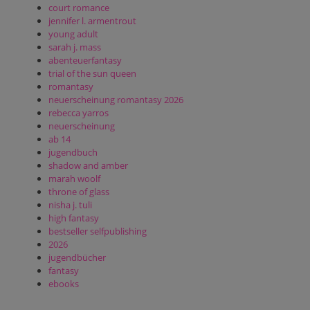
court romance
jennifer l. armentrout
young adult
sarah j. mass
abenteuerfantasy
trial of the sun queen
romantasy
neuerscheinung romantasy 2026
rebecca yarros
neuerscheinung
ab 14
jugendbuch
shadow and amber
marah woolf
throne of glass
nisha j. tuli
high fantasy
bestseller selfpublishing
2026
jugendbücher
fantasy
ebooks