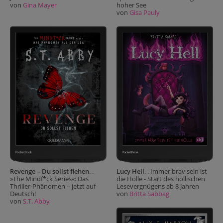
von
Gina Mayer
hoher See
von
Gisa Pauly
Revenge – Du sollst flehen
. .
Lucy Hell
. . Immer brav sein ist
»The Mindf*ck Series«: Das
die Hölle - Start des höllischen
Thriller-Phänomen – jetzt auf
Lesevergnügens ab 8 Jahren
Deutsch!
von
Britta Sabbag
von
S.T. Abby