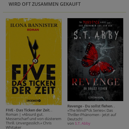
WIRD OFT ZUSAMMEN GEKAUFT
Revenge - Du sollst flehen
. .
FIVE - Das Ticken der Zeit
. .
»The Mindf*ck Series«: Das
Roman | »Absurd gut.
Thriller-Phänomen - jetzt auf
Messerscharf und von düsterem
Deutsch!
Thrill. Unvergesslich.« Chris
von
S.T. Abby
Whitaker