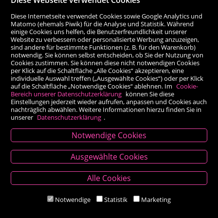
Diese Internetseite verwendet Cookies sowie Google Analytics und
Matomo (ehemals Piwik) für die Analyse und Statistik. Während
einige Cookies uns helfen, die Benutzerfreundlichkeit unserer
Website zu verbessern oder personalisierte Werbung anzuzeigen,
sind andere für bestimmte Funktionen (z. B. für den Warenkorb)
notwendig. Sie können selbst entscheiden, ob Sie der Nutzung von
Cookies zustimmen. Sie können diese nicht notwendigen Cookies
per Klick auf die Schaltfläche „Alle Cookies“ akzeptieren, eine
individuelle Auswahl treffen („Ausgewählte Cookies“) oder per Klick
auf die Schaltfläche „Notwendige Cookies“ ablehnen. Im
Cookie-
Bereich unserer Datenschutzerklärung
können Sie diese
Einstellungen jederzeit wieder aufrufen, anpassen und Cookies auch
nachträglich abwählen. Weitere Informationen hierzu finden Sie in
unserer
Datenschutzerklärung
.
Notwendige Cookies
Kontakt
Ausgewählte Cookies
Besold Buch-Papier
Alle Cookies
Hauptplatz 14, 9300 St. Veit an der Glan
T:
04212/2255
Notwendige
Statistik
Marketing
M:
bestellung@besold.at
www.besold.at