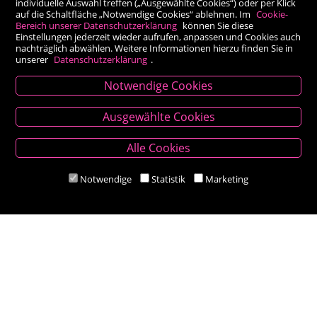
individuelle Auswahl treffen („Ausgewählte Cookies“) oder per Klick
auf die Schaltfläche „Notwendige Cookies“ ablehnen. Im
Cookie-
Bereich unserer Datenschutzerklärung
können Sie diese
Einstellungen jederzeit wieder aufrufen, anpassen und Cookies auch
nachträglich abwählen. Weitere Informationen hierzu finden Sie in
unserer
Datenschutzerklärung
.
Notwendige Cookies
Kontakt
Ausgewählte Cookies
Besold Buch-Papier
Alle Cookies
Hauptplatz 14, 9300 St. Veit an der Glan
T:
04212/2255
Notwendige
Statistik
Marketing
M:
bestellung@besold.at
www.besold.at