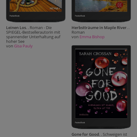
Leinen Los
. . Roman - Die
Herbstträume in Maple River
. .
SPIEGEL-Bestsellerautorin mit
Roman
spannender Unterhaltung auf
von
Emma Bishop
hoher See
von
Gisa Pauly
Gone for Good
. . Schweigen ist