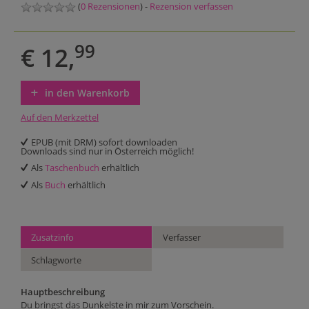
(
0 Rezensionen
) -
Rezension verfassen
99
€ 12,
in den Warenkorb
Auf den Merkzettel
EPUB (mit DRM) sofort downloaden
Downloads sind nur in Österreich möglich!
Als
Taschenbuch
erhältlich
Als
Buch
erhältlich
Zusatzinfo
Verfasser
Schlagworte
Hauptbeschreibung
Du bringst das Dunkelste in mir zum Vorschein.