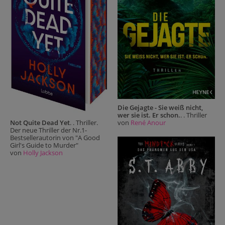
Die Gejagte - Sie weiß nicht,
wer sie ist. Er schon.
. . Thriller
Not Quite Dead Yet
. . Thriller.
von
René Anour
Der neue Thriller der Nr.1-
Bestsellerautorin von "A Good
Girl's Guide to Murder"
von
Holly Jackson