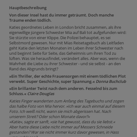
Hauptbeschreibung
Von dieser Insel hast du immer geträumt. Doch manche
Träume enden tödlich.
Katies geordnetes Leben in London bricht zusammen, als ihre
eigenwillige jüngere Schwester Mia auf Bali tot aufgefunden wird:
Sie stürzte von einer Klippe. Die Polizei behauptet, es sei
Selbstmord gewesen. Nur mit Mias Reisetagebuch als Leitfaden
geht Katie den letzten Monaten im Leben ihrer Schwester nach
und beginnt Seite für Seite, das Geheimnis um ihren Tod zu
lüften. Was sie herausfindet, verändert alles. Aber was, wenn die
Wahrheit die Liebe zu ihrer Schwester - und sie selbst - an den
Rand des Abgrunds bringt?
»Ein Thriller, der echte Frauensorgen mit einem tödlichen Plot
verwebt. Super Geschichte, super Spannung.«
Donna Buchclub
»Ein brillanter Twist nach dem anderen. Fesselnd bis zum
Schluss.«
Claire Douglas
Katies Finger wanderten zum Anfang des Tagebuchs und zogen
das halbe Foto von Mia hervor. »Ich war auch einmal auf diesem
Foto. Ich weiß nicht, wann sie mich abgerissen hat. Nach
unserem Streit? Oder schon Monate davor?«
»Katie«, sagte er sanft, »sie hat gewusst, dass du sie liebst.«
Aber hatte diese Liebe nicht immer auf Messers Schneide
gestanden? War sie nicht immer kurz davor gewesen, in Hass