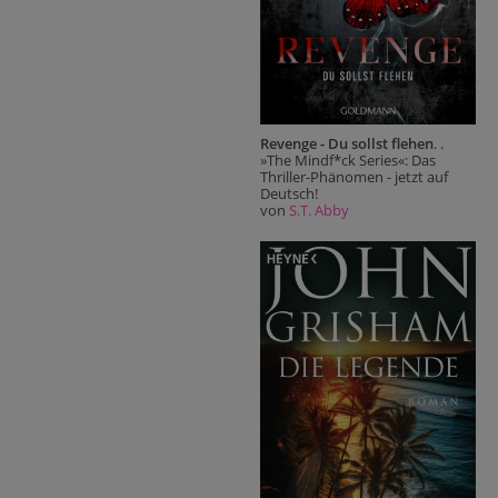
Revenge - Du sollst flehen
. .
»The Mindf*ck Series«: Das
Thriller-Phänomen - jetzt auf
Deutsch!
von
S.T. Abby