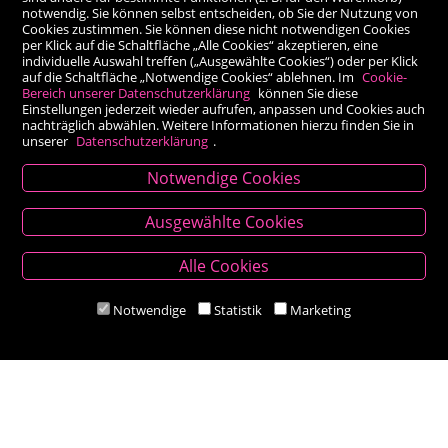
notwendig. Sie können selbst entscheiden, ob Sie der Nutzung von
Cookies zustimmen. Sie können diese nicht notwendigen Cookies
per Klick auf die Schaltfläche „Alle Cookies“ akzeptieren, eine
individuelle Auswahl treffen („Ausgewählte Cookies“) oder per Klick
auf die Schaltfläche „Notwendige Cookies“ ablehnen. Im
Cookie-
Bereich unserer Datenschutzerklärung
können Sie diese
Einstellungen jederzeit wieder aufrufen, anpassen und Cookies auch
nachträglich abwählen. Weitere Informationen hierzu finden Sie in
unserer
Datenschutzerklärung
.
Notwendige Cookies
Kontakt
Ausgewählte Cookies
Besold Buch-Papier
Alle Cookies
Hauptplatz 14, 9300 St. Veit an der Glan
T:
04212/2255
Notwendige
Statistik
Marketing
M:
bestellung@besold.at
www.besold.at