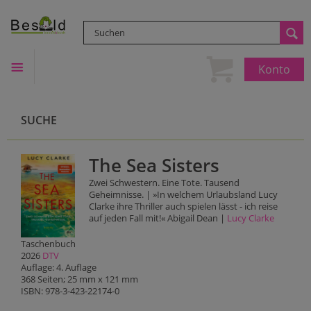
Konto
SUCHE
The Sea Sisters
Zwei Schwestern. Eine Tote. Tausend
Geheimnisse. | »In welchem Urlaubsland Lucy
Clarke ihre Thriller auch spielen lässt - ich reise
auf jeden Fall mit!« Abigail Dean |
Lucy Clarke
Taschenbuch
2026
DTV
Auflage: 4. Auflage
368 Seiten; 25 mm x 121 mm
ISBN: 978-3-423-22174-0